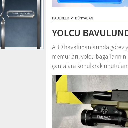
>
HABERLER
DÜNYADAN
YOLCU BAVULUND
ABD havalimanlarında görev y
memurları, yolcu bagajlarının k
çantalara konularak unutulan s