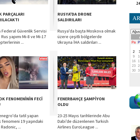
24
K PARÇALARI
RUSYA'DA DRONE
AR
RILACAKTI
SALDIRILARI
 Federal Güvenlik Servisi
Rusya'da başta Moskova olmak
, Rus yapımı Mi-8 ve Mi-17
üzere çeşitli bölgelerde
pterlerinin ...
Ukrayna İHA saldırıları ...
OK FENOMENİNİN FECİ
FENERBAHÇE ŞAMPİYON
U
OLDU
negro'da tatil yapan
23-25 Mayıs tarihlerinde Abu
k fenomeni 19 yaşındaki
Dabi’de düzenlenen Turkish
 Radonic, ...
Airlines EuroLeague ...