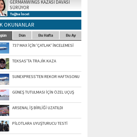
GERMANWINGS KAZASI DAVASI
SÜRÜYOR
Tuğba İncel
K OKUNANLAR
737 MAX İÇİN 'ÇATLAK' İNCELEMESİ
TEKSAS’TA TRAJİK KAZA
SUNEXPRESS'TEN REKOR HAFTASONU
GÜNEŞ TUTULMASI İÇİN ÖZEL UÇUŞ
ARSENAL İŞ BİRLİĞİ UZATILDI
PİLOTLARA UYUŞTURUCU TESTİ