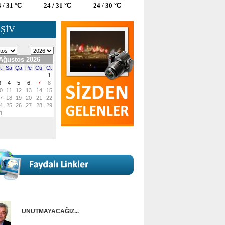
 / 31
°C
24 / 31
°C
24 / 30
°C
ŞİV
UNUTMAYACAĞIZ...