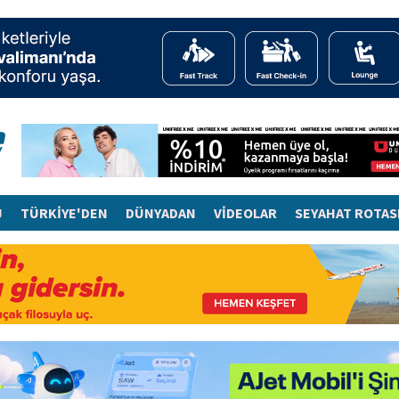
J
TÜRKİYE'DEN
DÜNYADAN
VİDEOLAR
SEYAHAT ROTAS