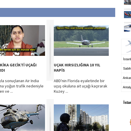
UÇ
İstanb
AKİKA GECİKTİ UÇAĞI
UÇAK HIRSIZLIĞINA 10 YIL
Sabih
RDI
HAPİS
Anka
yla sonuçlanan Air India
ABD'nin Florida eyaletinde bir
na yoğun trafik nedeniyle
uçuş okuluna ait uçağı kaçırarak
Antal
n ve ...
Kuzey ...
HA
İsta