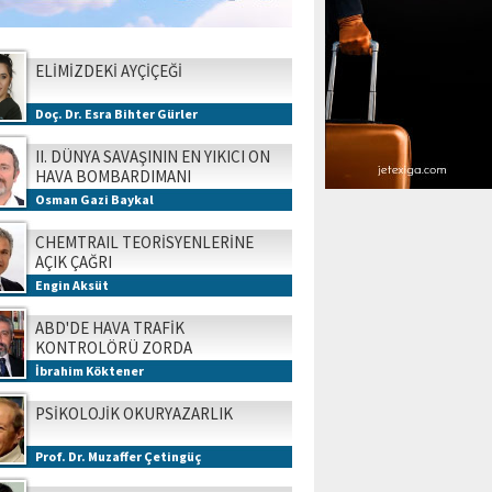
ELİMİZDEKİ AYÇİÇEĞİ
Doç. Dr. Esra Bihter Gürler
II. DÜNYA SAVAŞININ EN YIKICI ON
HAVA BOMBARDIMANI
Osman Gazi Baykal
CHEMTRAIL TEORİSYENLERİNE
AÇIK ÇAĞRI
Engin Aksüt
ABD'DE HAVA TRAFİK
KONTROLÖRÜ ZORDA
İbrahim Köktener
PSİKOLOJİK OKURYAZARLIK
Prof. Dr. Muzaffer Çetingüç