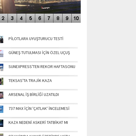
NÜN MANŞETLERİ
PİLOTLARA UYUŞTURUCU TESTİ
GÜNEŞ TUTULMASI İÇİN ÖZEL UÇUŞ
SUNEXPRESS'TEN REKOR HAFTASONU
TEKSAS'TA TRAJİK KAZA
ARSENAL İŞ BİRLİĞİ UZATILDI
737 MAX İÇİN 'ÇATLAK' İNCELEMESİ
KAZA NEDENİ ASKERİ TATBİKAT MI