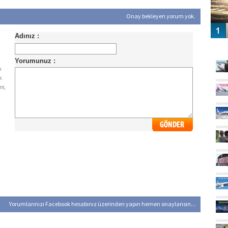
Onay bekleyen yorum yok.
GÜ
ı
r.
ni,
Yorumlarınızı Facebook hesabınız üzerinden yapın hemen onaylansın...