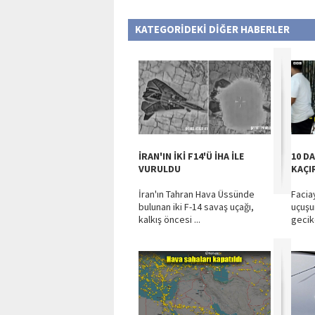
KATEGORİDEKİ DİĞER HABERLER
İRAN'IN İKİ F14'Ü İHA İLE
10 D
VURULDU
KAÇI
İran'ın Tahran Hava Üssünde
Facia
bulunan iki F-14 savaş uçağı,
uçuşu
kalkış öncesi ...
gecike