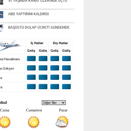
97 YAŞINDA KANAT ÜZERİNDE UÇTU
ABD YAPTIRIMI KALDIRDI
BAŞÜSTÜ DOLAP ÜCRETİ GÜNDEMDE
UŞ BİLGİLERİ
İç Hatlar
Dış Hatlar
Geliş
Gidiş
Geliş
Gidiş
ul Havalimanı
a Gökçen
ra
ya
VA DURUMU
nbul
Cuma
Cumartesi
Pazar