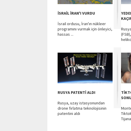
İSRAİL İRAN'I VURDU
YEDE
KAÇI
İsrail ordusu, İran'ın nükleer
programını vurmak için önleyici,
Rusya
hassas ...
(FSB)
heliko
RUSYA PATENTİ ALDI
TİKT
SON
Rusya, uzay istasyonundan
drone fırlatma teknolojisinin
Monte
patentini aldı
Tikto
Tijana