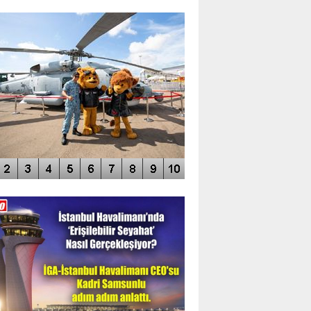
TO GALERİ
APUR AIRSHOW-2020
DEO GALERİ
LERİN AŞILDIĞI HAVALİMANI