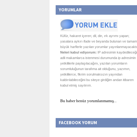
YORUMLAR
Küfür, hakaret içeren; dil, din, ırk ayrımı yapan;
yasalara aykırı ifade ve beyanda bulunan ve tamam
büyük harflerle yazılan yorumlar yayınlanmayacaktı
Neleri kabul ediyorum:
IP adresimin kaydedileceği
adli makamlarca istenmesi durumunda ip adresimin
yetkililerle paylaşılacağını, yazılan yorumların
sorumluluğunun tarafıma ait olduğunu, yazımın,
yetkililerce, fikrim sorulmaksızın yayından
kaldırılabileceğini bu siteye girdiğim andan itibaren
kabul etmiş sayılırım.
Bu haber henüz yorumlanmamış...
FACEBOOK YORUM