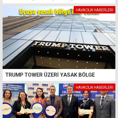
HAVACILIK HABERLERİ
TRUMP TOWER ÜZERİ YASAK BÖLGE
HAVACILIK HABERLERİ