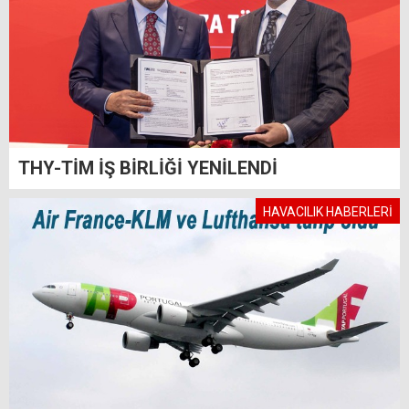
THY-TİM İŞ BİRLİĞİ YENİLENDİ
HAVACILIK HABERLERİ