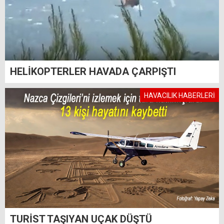
HELİKOPTERLER HAVADA ÇARPIŞTI
HAVACILIK HABERLERİ
TURİST TAŞIYAN UÇAK DÜŞTÜ