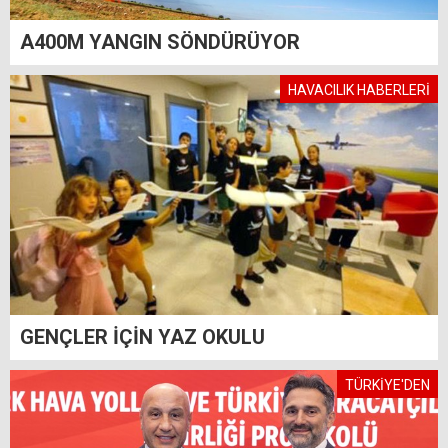
A400M YANGIN SÖNDÜRÜYOR
HAVACILIK HABERLERİ
GENÇLER İÇİN YAZ OKULU
TÜRKİYE'DEN