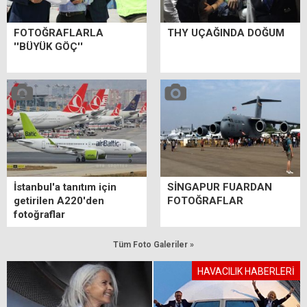
FOTOĞRAFLARLA
THY UÇAĞINDA DOĞUM
''BÜYÜK GÖÇ''
İstanbul'a tanıtım için
SİNGAPUR FUARDAN
getirilen A220'den
FOTOĞRAFLAR
fotoğraflar
Tüm Foto Galeriler »
HAVACILIK HABERLERİ