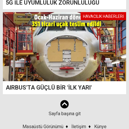
5G İLE UYUMLULUK ZORUNLULUĞU
HAVACILIK HABERLERİ
AIRBUS'TA GÜÇLÜ BİR 'İLK YARI'
Sayfa başına git
Masaüstü Görünümü
♦
İletişim
♦
Künye