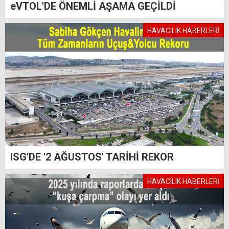
eVTOL'DE ÖNEMLİ AŞAMA GEÇİLDİ
HAVACILIK HABERLERİ
ISG'DE '2 AĞUSTOS' TARİHİ REKOR
HAVACILIK HABERLERİ