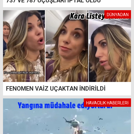
737 VE 787 UÇUŞLARI İPTAL OLDU
DÜNYADAN
FENOMEN VAİZ UÇAKTAN İNDİRİLDİ
HAVACILIK HABERLERİ