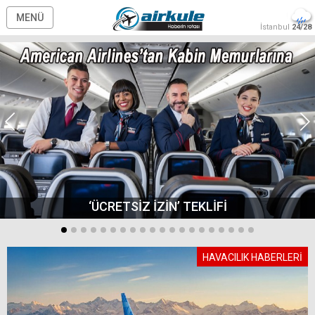
MENÜ
İstanbul
24/28
‘ÜCRETSİZ İZİN’ TEKLİFİ
HAVACILIK HABERLERİ