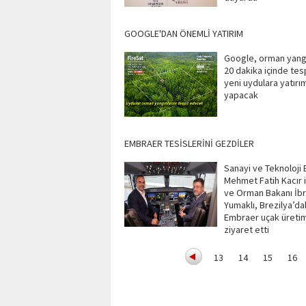
GOOGLE'DAN ÖNEMLİ YATIRIM
Google, orman yangı
20 dakika içinde tes
yeni uydulara yatırı
yapacak
EMBRAER TESİSLERİNİ GEZDİLER
Sanayi ve Teknoloji 
Mehmet Fatih Kacır i
ve Orman Bakanı İb
Yumaklı, Brezilya’da
Embraer uçak üretim
ziyaret etti
13
14
15
16