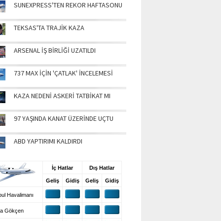
SUNEXPRESS'TEN REKOR HAFTASONU
TEKSAS'TA TRAJİK KAZA
ARSENAL İŞ BİRLİĞİ UZATILDI
737 MAX İÇİN 'ÇATLAK' İNCELEMESİ
KAZA NEDENİ ASKERİ TATBİKAT MI
97 YAŞINDA KANAT ÜZERİNDE UÇTU
ABD YAPTIRIMI KALDIRDI
UŞ BİLGİLERİ
İç Hatlar
Dış Hatlar
Geliş
Gidiş
Geliş
Gidiş
ul Havalimanı
a Gökçen