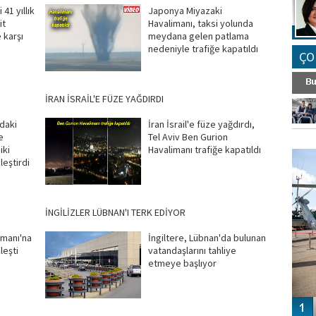
41 yıllık
Japonya Miyazaki
it
Havalimanı, taksi yolunda
e karşı
meydana gelen patlama
nedeniyle trafiğe kapatıldı
ÇO
İRAN İSRAİL'E FÜZE YAĞDIRDI
daki
İran İsrail'e füze yağdırdı,
e
Tel Aviv Ben Gurion
FO
iki
Havalimanı trafiğe kapatıldı
SİNG
leştirdi
İNGİLİZLER LÜBNAN'I TERK EDİYOR
imanı'na
İngiltere, Lübnan'da bulunan
leşti
vatandaşlarını tahliye
etmeye başlıyor