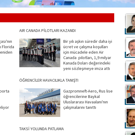
AIR CANADA PİLOTLARI KAZANDI
ası'nın
Bir yılı aşkın süredir daha iyi
 Florida
ücret ve çalışma koşulları
yeniden
için mücadele eden Air
Canada pilotları, 1,9 milyar
Kanada Doları değerindeki
yeni sözleşmeye imza attı
ÖĞRENCİLER HAVACILIKLA TANIŞTI
porta
Gazpromneft-Aero, Rus lise
öğrencilerine Baykal
,
Uluslararası Havaalanı'nın
liyor
çalışmalarını tanıttı
TAKSİ YOLUNDA PATLAMA