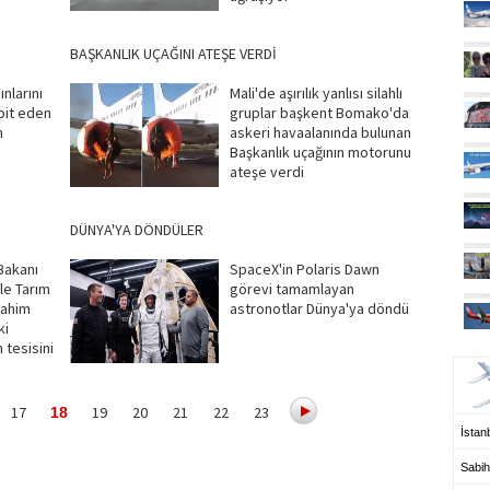
BAŞKANLIK UÇAĞINI ATEŞE VERDİ
nlarını
Mali'de aşırılık yanlısı silahlı
pit eden
gruplar başkent Bomako'da
m
askeri havaalanında bulunan
Başkanlık uçağının motorunu
ateşe verdi
DÜNYA'YA DÖNDÜLER
Bakanı
SpaceX'in Polaris Dawn
le Tarım
görevi tamamlayan
rahim
astronotlar Dünya'ya döndü
ki
UÇ
 tesisini
17
19
20
21
22
23
18
İstanb
Sabih