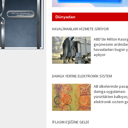
Dünyadan
HAVALİMANLARI HİZMETE GİRİYOR
ABD’de Milton Kasırg
geçmesinin ardından
havaalanları bugün 
açılıyor
DAMGA YERİNE ELEKTRONİK SİSTEM
AB ülkelerinde pasa
damga uygulaması
yürürlükten kalkıyor
elektronik sistem ge
İFLASIN EŞİĞİNE GELDİ