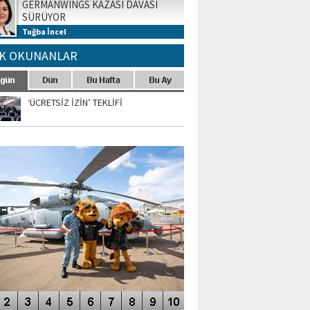
GERMANWINGS KAZASI DAVASI
SÜRÜYOR
Tuğba İncel
K OKUNANLAR
‘ÜCRETSİZ İZİN’ TEKLİFİ
TO GALERİ
APUR AIRSHOW-2020