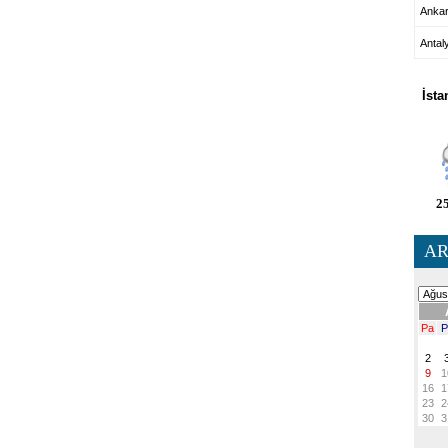
Anka
Antal
HA
İsta
25
AR