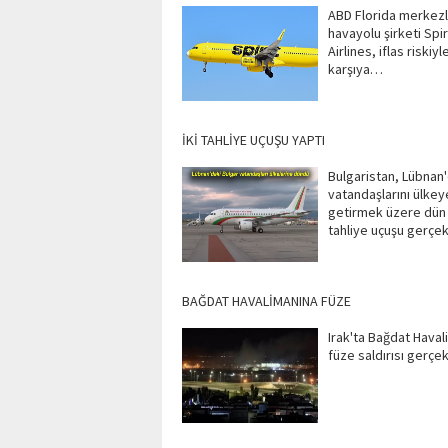
ABD Florida merkezli 
havayolu şirketi Spir
Airlines, iflas riskiyl
karşıya…
İKİ TAHLİYE UÇUŞU YAPTI
Bulgaristan, Lübnan'
vatandaşlarını ülkey
getirmek üzere dün 
tahliye uçuşu gerçek
BAĞDAT HAVALİMANINA FÜZE
Irak'ta Bağdat Haval
füze saldırısı gerçek