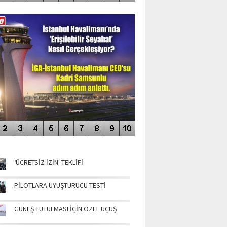
DEO GALERİ
LERİN AŞILDIĞI HAVALİMANI
NÜN MANŞETLERİ
‘ÜCRETSİZ İZİN' TEKLİFİ
PİLOTLARA UYUŞTURUCU TESTİ
GÜNEŞ TUTULMASI İÇİN ÖZEL UÇUŞ