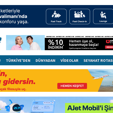
J
TÜRKİYE'DEN
DÜNYADAN
VİDEOLAR
SEYAHAT ROTAS