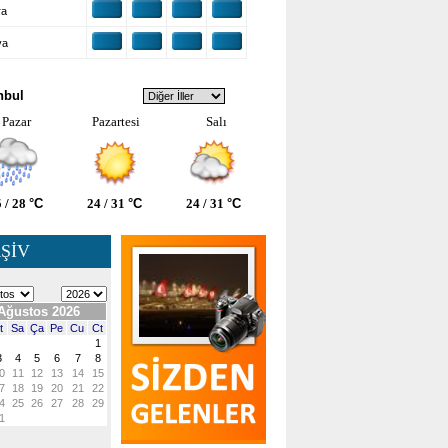
ra
ya
VA DURUMU
nbul
Pazar
Pazartesi
Salı
 / 28
°C
24 / 31
°C
24 / 31
°C
ŞİV