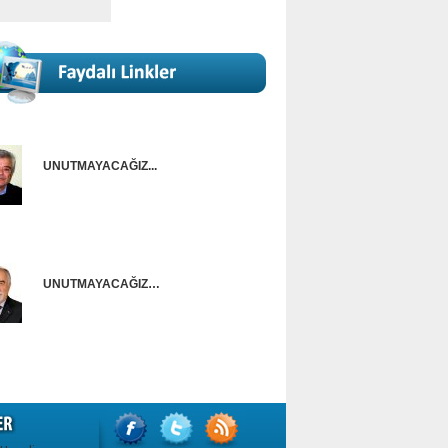
UNUTMAYACAĞIZ...
Onur Güntürkün
UNUTMAYACAĞIZ…
Ünal Başusta