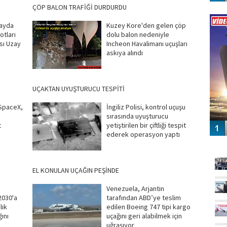
ÇÖP BALON TRAFİĞİ DURDURDU
Vİ
ENGEL
zayda
Kuzey Kore'den gelen çöp
otları
dolu balon nedeniyle
ası Uzay
Incheon Havalimanı uçuşları
askıya alındı
UÇAKTAN UYUŞTURUCU TESPİTİ
 SpaceX,
İngiliz Polisi, kontrol uçuşu
sırasında uyuşturucu
t
yetiştirilen bir çiftliği tespit
ederek operasyon yaptı
GÜ
EL KONULAN UÇAĞIN PEŞİNDE
Venezuela, Arjantin
2030'a
tarafından ABD’ye teslim
lık
edilen Boeing 747 tipi kargo
ını
uçağını geri alabilmek için
uğraşıyor