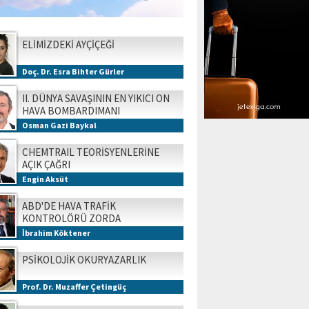
ELİMİZDEKİ AYÇİÇEĞİ
Doç. Dr. Esra Bihter Gürler
II. DÜNYA SAVAŞININ EN YIKICI ON
HAVA BOMBARDIMANI
Osman Gazi Baykal
CHEMTRAIL TEORİSYENLERİNE
AÇIK ÇAĞRI
Engin Aksüt
ABD'DE HAVA TRAFİK
KONTROLÖRÜ ZORDA
İbrahim Köktener
PSİKOLOJİK OKURYAZARLIK
Prof. Dr. Muzaffer Çetingüç