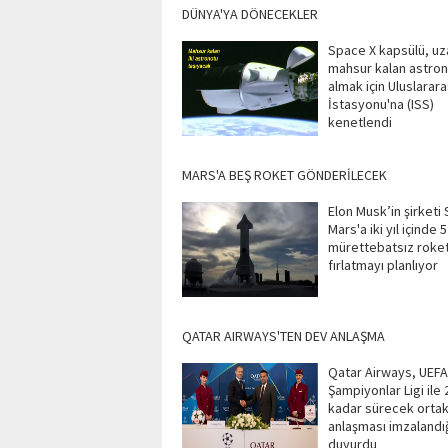
DÜNYA'YA DÖNECEKLER
Space X kapsülü, u
mahsur kalan astron
almak için Uluslarar
İstasyonu'na (ISS)
kenetlendi
MARS'A BEŞ ROKET GÖNDERİLECEK
Elon Musk’in şirketi
Mars'a iki yıl içinde 5
mürettebatsız roke
fırlatmayı planlıyor
QATAR AIRWAYS'TEN DEV ANLAŞMA
Qatar Airways, UEFA
Şampiyonlar Ligi ile 
kadar sürecek ortak
anlaşması imzalandığ
duyurdu