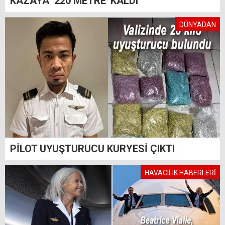
KAZAYA ‘220 METRE' KALDI
DÜNYADAN
PİLOT UYUŞTURUCU KURYESİ ÇIKTI
HAVACILIK HABERLERİ