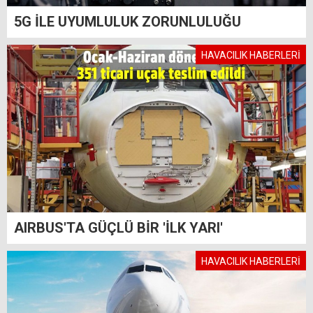
5G İLE UYUMLULUK ZORUNLULUĞU
HAVACILIK HABERLERİ
AIRBUS'TA GÜÇLÜ BİR 'İLK YARI'
HAVACILIK HABERLERİ