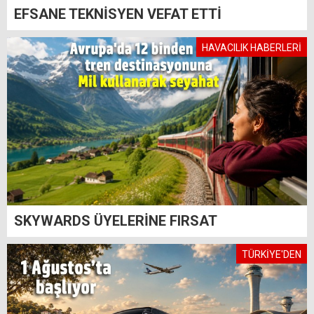
EFSANE TEKNİSYEN VEFAT ETTİ
HAVACILIK HABERLERİ
SKYWARDS ÜYELERİNE FIRSAT
TÜRKİYE'DEN