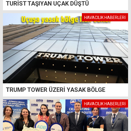
TURİST TAŞIYAN UÇAK DÜŞTÜ
HAVACILIK HABERLERİ
TRUMP TOWER ÜZERİ YASAK BÖLGE
HAVACILIK HABERLERİ