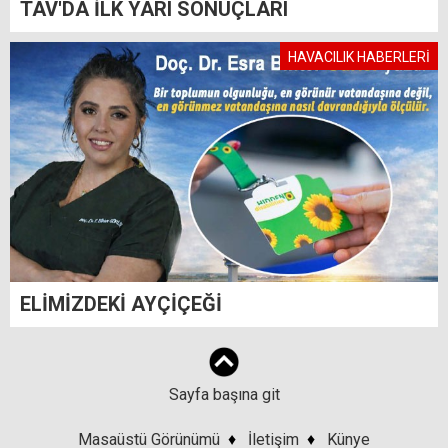
TAV'DA İLK YARI SONUÇLARI
HAVACILIK HABERLERİ
ELİMİZDEKİ AYÇİÇEĞİ
Sayfa başına git
Masaüstü Görünümü
♦
İletişim
♦
Künye