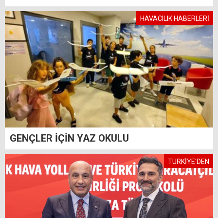
HAVACILIK HABERLERİ
GENÇLER İÇİN YAZ OKULU
TÜRKİYE'DEN