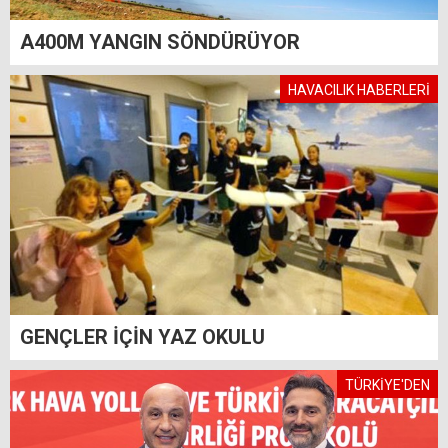
A400M YANGIN SÖNDÜRÜYOR
HAVACILIK HABERLERİ
GENÇLER İÇİN YAZ OKULU
TÜRKİYE'DEN