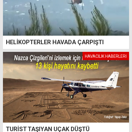
HELİKOPTERLER HAVADA ÇARPIŞTI
HAVACILIK HABERLERİ
TURİST TAŞIYAN UÇAK DÜŞTÜ