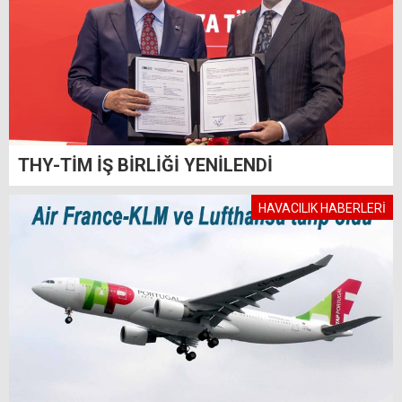
THY-TİM İŞ BİRLİĞİ YENİLENDİ
HAVACILIK HABERLERİ