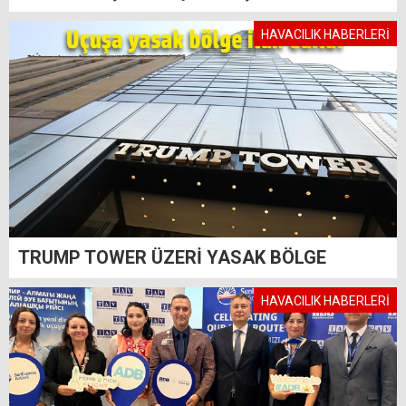
HAVACILIK HABERLERİ
TRUMP TOWER ÜZERİ YASAK BÖLGE
HAVACILIK HABERLERİ