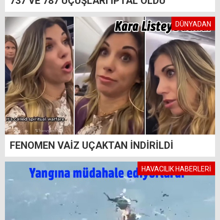
737 VE 787 UÇUŞLARI İPTAL OLDU
DÜNYADAN
FENOMEN VAİZ UÇAKTAN İNDİRİLDİ
HAVACILIK HABERLERİ