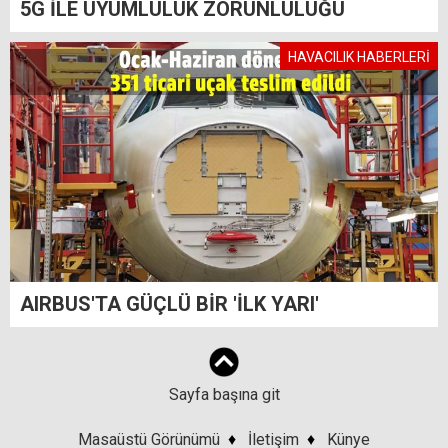
5G İLE UYUMLULUK ZORUNLULUĞU
HAVACILIK HABERLERİ
AIRBUS'TA GÜÇLÜ BİR 'İLK YARI'
Sayfa başına git
Masaüstü Görünümü
♦
İletişim
♦
Künye