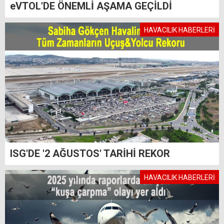
eVTOL'DE ÖNEMLİ AŞAMA GEÇİLDİ
HAVACILIK HABERLERİ
ISG'DE '2 AĞUSTOS' TARİHİ REKOR
HAVACILIK HABERLERİ