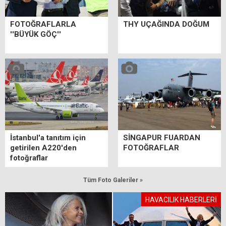
FOTOĞRAFLARLA
THY UÇAĞINDA DOĞUM
''BÜYÜK GÖÇ''
İstanbul'a tanıtım için
SİNGAPUR FUARDAN
getirilen A220'den
FOTOĞRAFLAR
fotoğraflar
Tüm Foto Galeriler »
HAVACILIK HABERLERİ