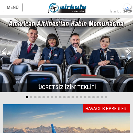
MENÜ
İstanbul
24/29
‘ÜCRETSİZ İZİN’ TEKLİFİ
HAVACILIK HABERLERİ