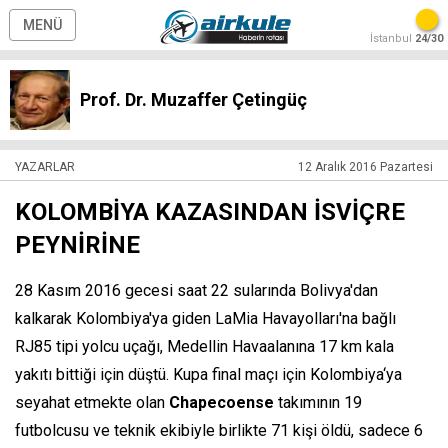
MENÜ
İstanbul
24/30
Prof. Dr. Muzaffer Çetingüç
YAZARLAR
12 Aralık 2016 Pazartesi
KOLOMBİYA KAZASINDAN İSVİÇRE
PEYNİRİNE
28 Kasım 2016 gecesi saat 22 sularında Bolivya'dan
kalkarak Kolombiya'ya giden LaMia Havayolları'na bağlı
RJ85 tipi yolcu uçağı, Medellin Havaalanına 17 km kala
yakıtı bittiği için düştü. Kupa final maçı için Kolombiya‘ya
seyahat etmekte olan
Chapecoense
takımının 19
futbolcusu ve teknik ekibiyle birlikte 71 kişi öldü, sadece 6