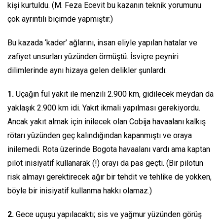
kişi kurtuldu. (M. Feza Ecevit bu kazanın teknik yorumunu
çok ayrıntılı biçimde yapmıştır.)
Bu kazada ‘kader’ ağlarını, insan eliyle yapılan hatalar ve
zafiyet unsurları yüzünden örmüştü. İsviçre peyniri
dilimlerinde aynı hizaya gelen delikler şunlardı:
1.
Uçağın ful yakıt ile menzili 2.900 km, gidilecek meydan da
yaklaşık 2.900 km idi. Yakıt ikmali yapılması gerekiyordu.
Ancak yakıt almak için inilecek olan Cobija havaalanı kalkış
rötarı yüzünden geç kalındığından kapanmıştı ve oraya
inilemedi. Rota üzerinde Bogota havaalanı vardı ama kaptan
pilot inisiyatif kullanarak (!) orayı da pas geçti. (Bir pilotun
risk almayı gerektirecek ağır bir tehdit ve tehlike de yokken,
böyle bir inisiyatif kullanma hakkı olamaz.)
2.
Gece uçuşu yapılacaktı; sis ve yağmur yüzünden görüş