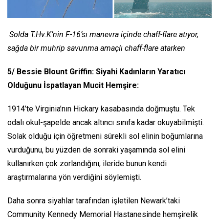
Solda T.Hv.K’nin F-16’sı manevra içinde chaff-flare atıyor,
sağda bir muhrip savunma amaçlı chaff-flare atarken
5/ Bessie Blount Griffin: Siyahi Kadınların Yaratıcı
Olduğunu İspatlayan Mucit Hemşire:
1914’te Virginia’nın Hickary kasabasında doğmuştu. Tek
odalı okul-şapelde ancak altıncı sınıfa kadar okuyabilmişti.
Solak olduğu için öğretmeni sürekli sol elinin boğumlarına
vurduğunu, bu yüzden de sonraki yaşamında sol elini
kullanırken çok zorlandığını, ileride bunun kendi
araştırmalarına yön verdiğini söylemişti.
Daha sonra siyahlar tarafından işletilen Newark’taki
Community Kennedy Memorial Hastanesinde hemşirelik