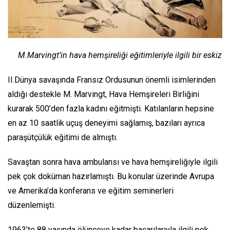
M.Marvingt’in hava hemşireliği eğitimleriyle ilgili bir eskiz
II.Dünya savaşında Fransız Ordusunun önemli isimlerinden
aldığı destekle M. Marvingt, Hava Hemşireleri Birliğini
kurarak 500’den fazla kadını eğitmişti. Katılanların hepsine
en az 10 saatlik uçuş deneyimi sağlamış, bazıları ayrıca
paraşütçülük eğitimi de almıştı.
Savaştan sonra hava ambulansı ve hava hemşireliğiyle ilgili
pek çok doküman hazırlamıştı. Bu konular üzerinde Avrupa
ve Amerika’da konferans ve eğitim seminerleri
düzenlemişti.
1963’te 88 yaşında ölünceye kadar başarılarıyla ilgili pek