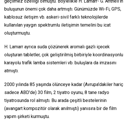
geçilmez özelliği olmuştu. Böylelikle H. Lamarr- G. Antheil’in
buluşunun önemi çok daha artmıştı. Günümüzde Wi-Fi, GPS,
kablosuz iletişim vb. askeri-sivil farklı teknolojilerde
kullanılan yaygın spektrumlu iletişimin temelini bu icat
oluşturmuştu.
H. Lamarr ayrıca suda çözünerek aromalı gazlı içecek
oluşturan tabletler, çok geliştirilmiş birbiriyle koordinasyonlu
karayolu trafik lamba sistemleri vb. buluşlara da imzasını
atmıştı.
2000 yılında 85 yaşında ölünceye kadar (Avrupa’dakiler hariç
sadece ABD’de) 30 film, 2 tiyatro oyunu, 8 tane radyo
tiyatrosunda rol almıştı. Bu arada çeşitli bestelerinin
(avangart kompozitör olarak anılmıştı) yanısıra bir de film
yapım şirketi kurmuştu.