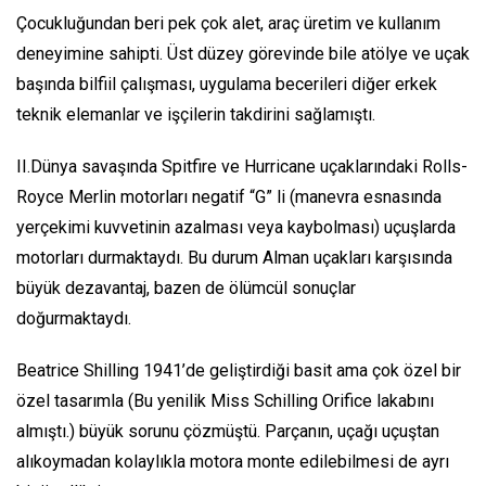
Çocukluğundan beri pek çok alet, araç üretim ve kullanım
deneyimine sahipti. Üst düzey görevinde bile atölye ve uçak
başında bilfiil çalışması, uygulama becerileri diğer erkek
teknik elemanlar ve işçilerin takdirini sağlamıştı.
II.Dünya savaşında Spitfire ve Hurricane uçaklarındaki Rolls-
Royce Merlin motorları negatif “G” li (manevra esnasında
yerçekimi kuvvetinin azalması veya kaybolması) uçuşlarda
motorları durmaktaydı. Bu durum Alman uçakları karşısında
büyük dezavantaj, bazen de ölümcül sonuçlar
doğurmaktaydı.
Beatrice Shilling 1941’de geliştirdiği basit ama çok özel bir
özel tasarımla (Bu yenilik Miss Schilling Orifice lakabını
almıştı.) büyük sorunu çözmüştü. Parçanın, uçağı uçuştan
alıkoymadan kolaylıkla motora monte edilebilmesi de ayrı