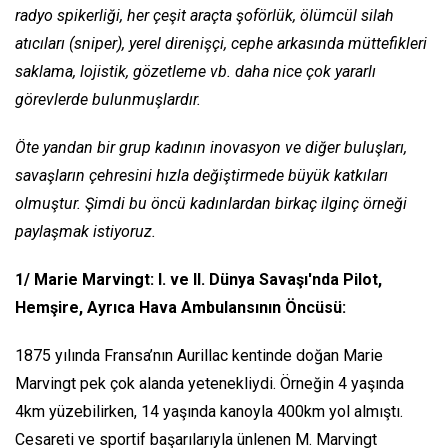
radyo spikerliği, her çeşit araçta şoförlük, ölümcül silah
atıcıları (sniper), yerel direnişçi, cephe arkasında müttefikleri
saklama, lojistik, gözetleme vb. daha nice çok yararlı
görevlerde bulunmuşlardır.
Öte yandan bir grup kadının inovasyon ve diğer buluşları,
savaşların çehresini hızla değiştirmede büyük katkıları
olmuştur. Şimdi bu öncü kadınlardan birkaç ilginç örneği
paylaşmak istiyoruz.
1/
Marie Marvingt: I. ve II. Dünya Savaşı'nda Pilot,
Hemşire, Ayrıca Hava Ambulansının Öncüsü:
1875 yılında Fransa’nın Aurillac kentinde doğan Marie
Marvingt pek çok alanda yetenekliydi. Örneğin 4 yaşında
4km yüzebilirken, 14 yaşında kanoyla 400km yol almıştı.
Cesareti ve sportif başarılarıyla ünlenen M. Marvingt