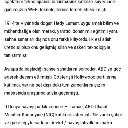
spektrum teknolojisinin bulunmasına katkıları sayesinde
günümüzün Wi-Fi teknolojilerinin temeli atılabilmişti.
1914’te Viyana’da doğan Hedy Lamarr, uygulamalı bilim ve
mühendisliğe olan merakı, yaratıcı donanımlı eğitimli yanı,
sahne sanatları dışında onu farklı kılıyordu. İlk eşi silah
üreticisi olup onu gelişmiş silah ve askeri teknolojiyle
tanıştırmıştı.
Avrupa’da başladığı sahne sanatlarını sonradan ABD’ye göç
ederek devam ettirmişti. Gösterişli Hollywood partilerine
katılmak yerine set dışındaki tüm zamanlarını çizim
masasında araştırmalarıyla geçirmişti.
II.Dünya savaşı patlak verince H. Lamarr, ABD Ulusal
Mucitler Konseyine (NIC) katılmak istemişti. Ne var ki şöhret
ve güzelliğiyle sadece devlet / savaş tahvillerini halka