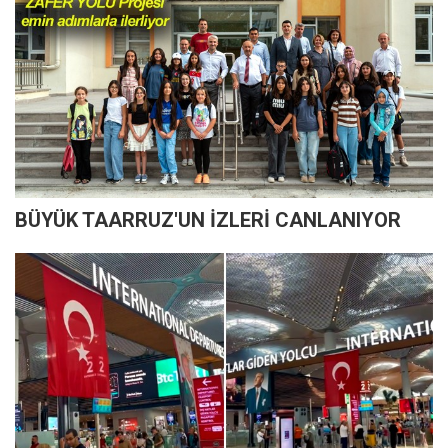
BÜYÜK TAARRUZ'UN İZLERİ CANLANIYOR