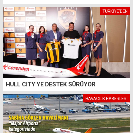
TÜRKİYE'DEN
HULL CITY'YE DESTEK SÜRÜYOR
HAVACILIK HABERLERİ