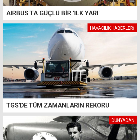
AIRBUS'TA GÜÇLÜ BİR 'İLK YARI'
HAVACILIK HABERLERİ
TGS'DE TÜM ZAMANLARIN REKORU
DÜNYADAN