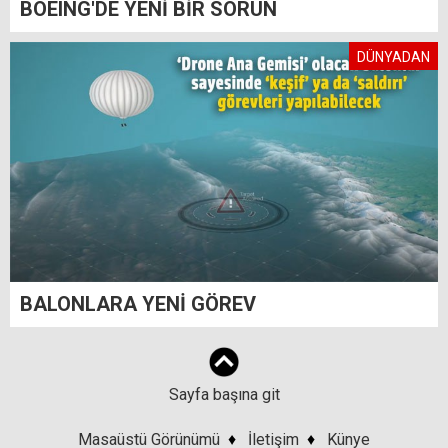
BOEING'DE YENİ BİR SORUN
DÜNYADAN
BALONLARA YENİ GÖREV
Sayfa başına git
Masaüstü Görünümü
♦
İletişim
♦
Künye