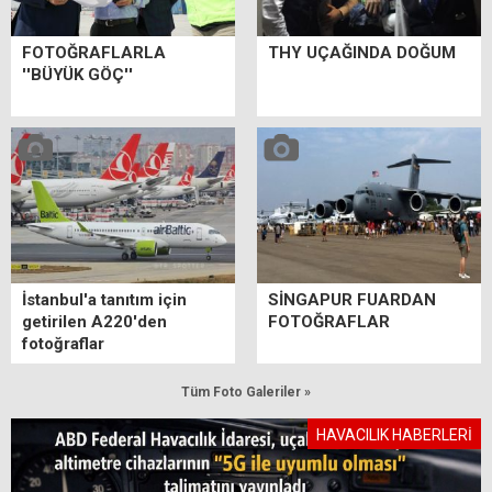
FOTOĞRAFLARLA
THY UÇAĞINDA DOĞUM
''BÜYÜK GÖÇ''
İstanbul'a tanıtım için
SİNGAPUR FUARDAN
getirilen A220'den
FOTOĞRAFLAR
fotoğraflar
Tüm Foto Galeriler »
HAVACILIK HABERLERİ