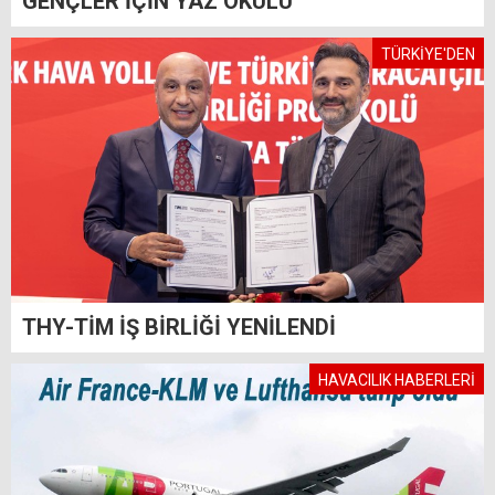
GENÇLER İÇİN YAZ OKULU
TÜRKİYE'DEN
THY-TİM İŞ BİRLİĞİ YENİLENDİ
HAVACILIK HABERLERİ