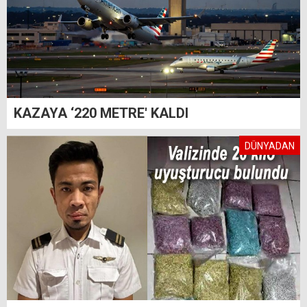
KAZAYA ‘220 METRE' KALDI
DÜNYADAN