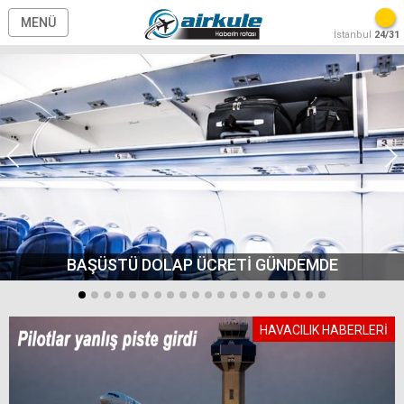
MENÜ
İstanbul
24/31
BAŞÜSTÜ DOLAP ÜCRETİ GÜNDEMDE
HAVACILIK HABERLERİ