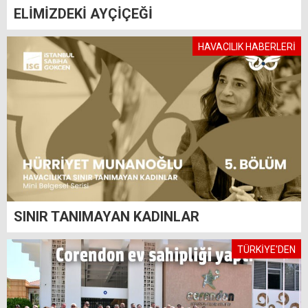
ELİMİZDEKİ AYÇİÇEĞİ
HAVACILIK HABERLERİ
SINIR TANIMAYAN KADINLAR
TÜRKİYE'DEN