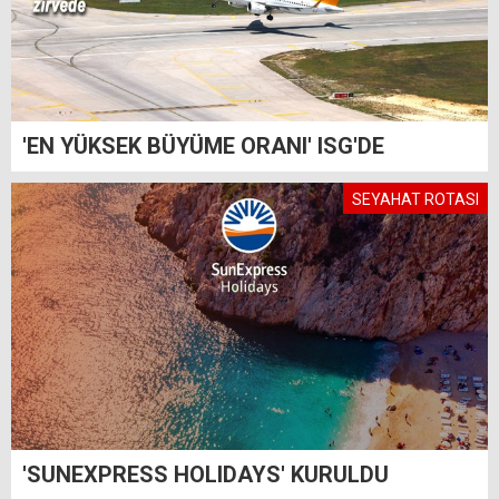
'EN YÜKSEK BÜYÜME ORANI' ISG'DE
SEYAHAT ROTASI
'SUNEXPRESS HOLIDAYS' KURULDU