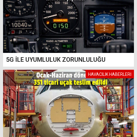
5G İLE UYUMLULUK ZORUNLULUĞU
HAVACILIK HABERLERİ