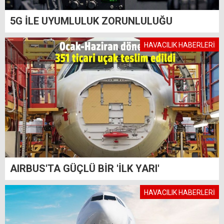
5G İLE UYUMLULUK ZORUNLULUĞU
HAVACILIK HABERLERİ
AIRBUS'TA GÜÇLÜ BİR 'İLK YARI'
HAVACILIK HABERLERİ