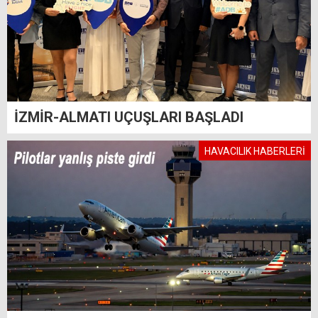
İZMİR-ALMATI UÇUŞLARI BAŞLADI
HAVACILIK HABERLERİ