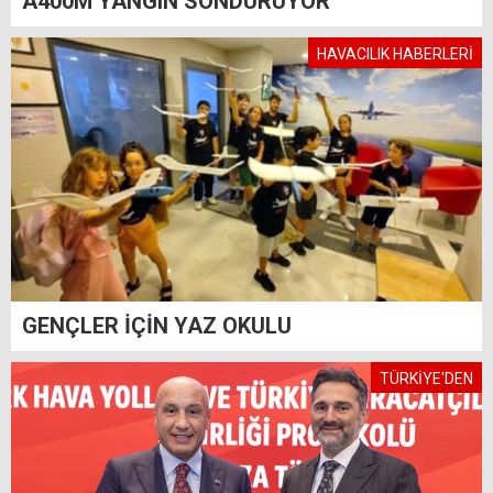
A400M YANGIN SÖNDÜRÜYOR
HAVACILIK HABERLERİ
GENÇLER İÇİN YAZ OKULU
TÜRKİYE'DEN