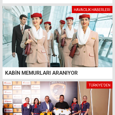
HAVACILIK HABERLERİ
KABİN MEMURLARI ARANIYOR
TÜRKİYE'DEN