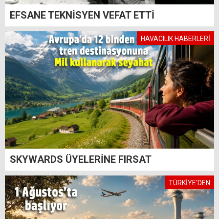
EFSANE TEKNİSYEN VEFAT ETTİ
HAVACILIK HABERLERİ
SKYWARDS ÜYELERİNE FIRSAT
TÜRKİYE'DEN