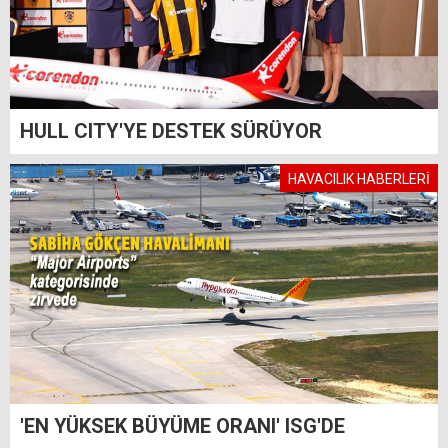
HULL CITY'YE DESTEK SÜRÜYOR
HAVACILIK HABERLERİ
'EN YÜKSEK BÜYÜME ORANI' ISG'DE