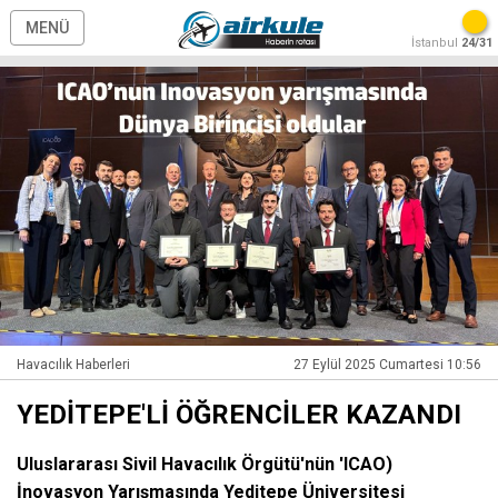
MENÜ
İstanbul
24/31
Havacılık Haberleri
27 Eylül 2025 Cumartesi 10:56
YEDİTEPE'Lİ ÖĞRENCİLER KAZANDI
Uluslararası Sivil Havacılık Örgütü'nün 'ICAO)
İnovasyon Yarışmasında Yeditepe Üniversitesi