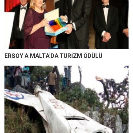
ERSOY'A MALTA'DA TURİZM ÖDÜLÜ