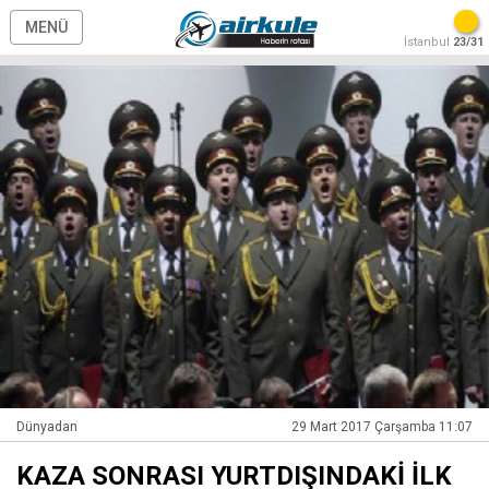
MENÜ
İstanbul
23/31
Dünyadan
29 Mart 2017 Çarşamba 11:07
KAZA SONRASI YURTDIŞINDAKİ İLK