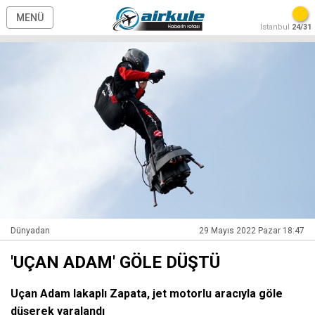
MENÜ
İstanbul
24/31
Dünyadan
29 Mayıs 2022 Pazar 18:47
'UÇAN ADAM' GÖLE DÜŞTÜ
Uçan Adam lakaplı Zapata, jet motorlu aracıyla göle
düşerek yaralandı