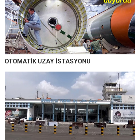
OTOMATİK UZAY İSTASYONU