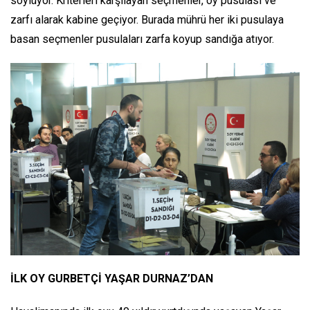
söylüyor. Kriterleri karşılayan seçmenler, oy pusulası ve
zarfı alarak kabine geçiyor. Burada mührü her iki pusulaya
basan seçmenler pusulaları zarfa koyup sandığa atıyor.
İLK OY GURBETÇİ YAŞAR DURNAZ’DAN