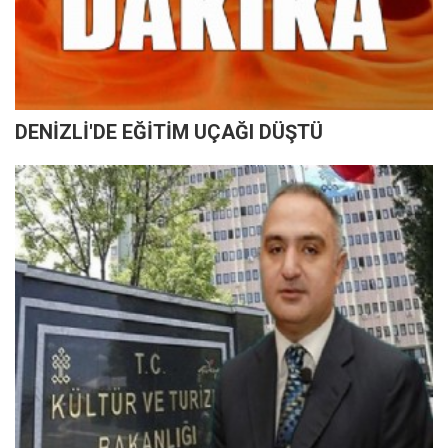
DENİZLİ'DE EĞİTİM UÇAĞI DÜŞTÜ