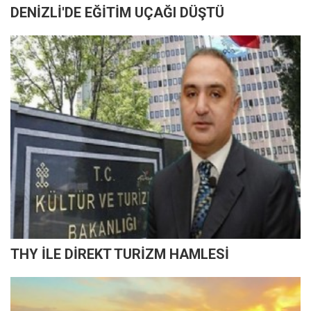
DENİZLİ'DE EĞİTİM UÇAĞI DÜŞTÜ
THY İLE DİREKT TURİZM HAMLESİ