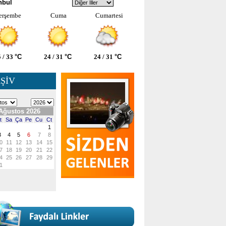
nbul
erşembe
Cuma
Cumartesi
 / 33
°C
24 / 31
°C
24 / 31
°C
ŞİV