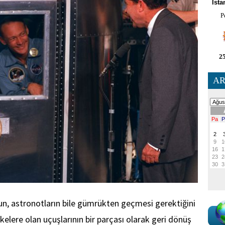
İsta
P
25
AR
sun, astronotların bile gümrükten geçmesi gerektiğini
lkelere olan uçuşlarının bir parçası olarak geri dönüş