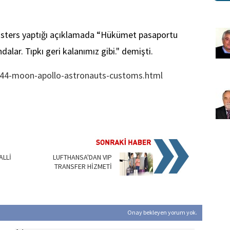
sters yaptığı açıklamada “Hükümet pasaportu
lar. Tıpkı geri kalanımız gibi." demişti.
44-moon-apollo-astronauts-customs.html
ALLİ
LUFTHANSA'DAN VIP
TRANSFER HİZMETİ
Onay bekleyen yorum yok.