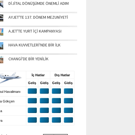
DİJİTAL DÖNÜŞÜMDE ÖNEMLİ ADIM
AYJET'TE 137. DÖNEM MEZUNİYETİ
AJET'TE YURT İÇİ KAMPANYASI
HAVA KUVVETLERİ'NDE BİR İLK
CHANGİ'DE BİR YENİLİK
UŞ BİLGİLERİ
İç Hatlar
Dış Hatlar
Geliş
Gidiş
Geliş
Gidiş
ul Havalimanı
a Gökçen
ra
ya
VA DURUMU