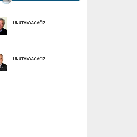
UNUTMAYACAĞIZ...
Onur Güntürkün
UNUTMAYACAĞIZ…
Ünal Başusta