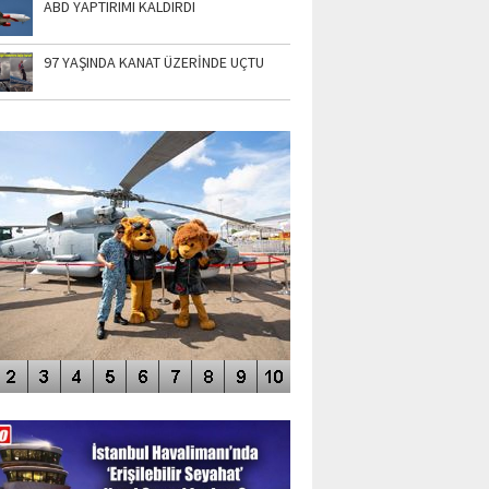
ABD YAPTIRIMI KALDIRDI
97 YAŞINDA KANAT ÜZERİNDE UÇTU
TO GALERİ
APUR AIRSHOW-2020
DEO GALERİ
LERİN AŞILDIĞI HAVALİMANI