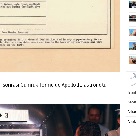
UÇ
işi sonrası Gümrük formu üç Apollo 11 astronotu
İstanb
Sabih
Anka
Antal
HA