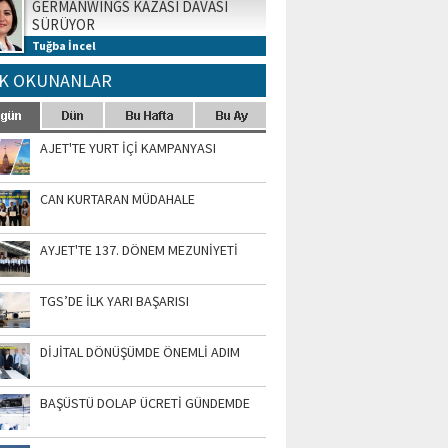
GERMANWINGS KAZASI DAVASI
SÜRÜYOR
Tuğba İncel
K OKUNANLAR
AJET'TE YURT İÇİ KAMPANYASI
CAN KURTARAN MÜDAHALE
AYJET'TE 137. DÖNEM MEZUNİYETİ
TGS’DE İLK YARI BAŞARISI
DİJİTAL DÖNÜŞÜMDE ÖNEMLİ ADIM
BAŞÜSTÜ DOLAP ÜCRETİ GÜNDEMDE