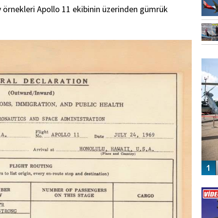
Ay örnekleri Apollo 11 ekibinin üzerinden gümrük
FO
SİNG
Vİ
ENGEL