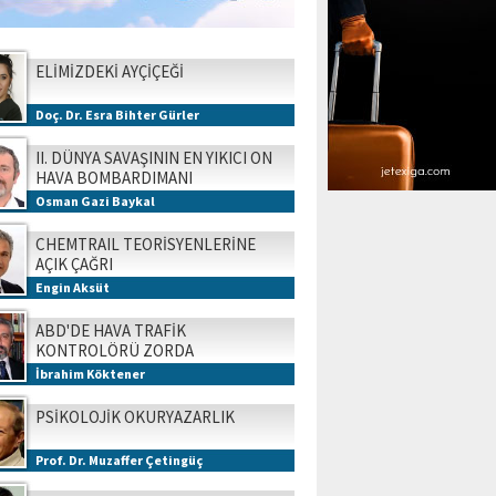
ELİMİZDEKİ AYÇİÇEĞİ
Doç. Dr. Esra Bihter Gürler
II. DÜNYA SAVAŞININ EN YIKICI ON
HAVA BOMBARDIMANI
Osman Gazi Baykal
CHEMTRAIL TEORİSYENLERİNE
AÇIK ÇAĞRI
Engin Aksüt
ABD'DE HAVA TRAFİK
KONTROLÖRÜ ZORDA
İbrahim Köktener
PSİKOLOJİK OKURYAZARLIK
Prof. Dr. Muzaffer Çetingüç