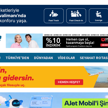
J
TÜRKİYE'DEN
DÜNYADAN
VİDEOLAR
SEYAHAT ROTAS