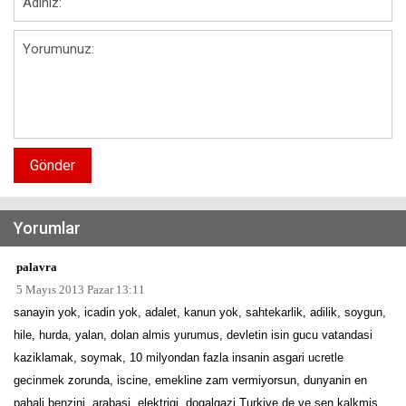
Gönder
Yorumlar
palavra
5 Mayıs 2013 Pazar 13:11
sanayin yok, icadin yok, adalet, kanun yok, sahtekarlik, adilik, soygun,
hile, hurda, yalan, dolan almis yurumus, devletin isin gucu vatandasi
kaziklamak, soymak, 10 milyondan fazla insanin asgari ucretle
gecinmek zorunda, iscine, emekline zam vermiyorsun, dunyanin en
pahali benzini, arabasi, elektrigi, dogalgazi Turkiye de ve sen kalkmis