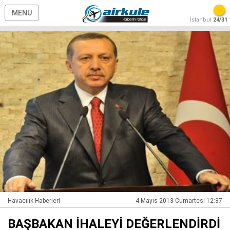
MENÜ
İstanbul
24/31
Havacılık Haberleri
4 Mayıs 2013 Cumartesi 12:37
BAŞBAKAN İHALEYİ DEĞERLENDİRDİ