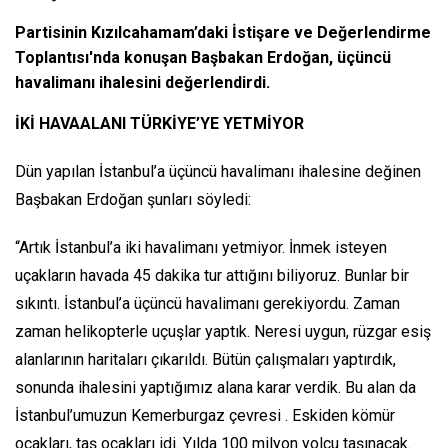
Partisinin Kızılcahamam’daki İstişare ve Değerlendirme
Toplantısı'nda konuşan Başbakan Erdoğan, üçüncü
havalimanı ihalesini değerlendirdi.
İKİ HAVAALANI TÜRKİYE’YE YETMİYOR
Dün yapılan İstanbul’a üçüncü havalimanı ihalesine değinen
Başbakan Erdoğan şunları söyledi:
“Artık İstanbul’a iki havalimanı yetmiyor. İnmek isteyen
uçakların havada 45 dakika tur attığını biliyoruz. Bunlar bir
sıkıntı. İstanbul’a üçüncü havalimanı gerekiyordu. Zaman
zaman helikopterle uçuşlar yaptık. Neresi uygun, rüzgar esiş
alanlarının haritaları çıkarıldı. Bütün çalışmaları yaptırdık,
sonunda ihalesini yaptığımız alana karar verdik. Bu alan da
İstanbul’umuzun Kemerburgaz çevresi . Eskiden kömür
ocakları, taş ocakları idi. Yılda 100 milyon yolcu taşınacak.