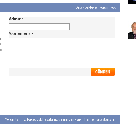
Onay bekleyen yorum yok.
ı
r.
ni,
Yorumlarınızı Facebook hesabınız üzerinden yapın hemen onaylansın...