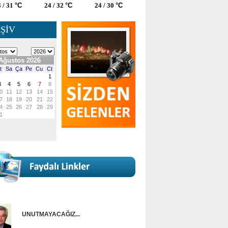
 / 31
°C
24 / 32
°C
24 / 30
°C
ŞİV
UNUTMAYACAĞIZ...