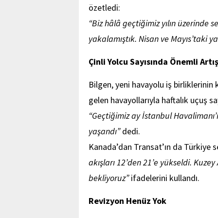
özetledi:
“Biz hâlâ geçtiğimiz yılın üzerinde 
yakalamıştık. Nisan ve Mayıs’taki
Çinli Yolcu Sayısında Önemli Artı
Bilgen, yeni havayolu iş birliklerin
gelen havayollarıyla haftalık uçuş say
“Geçtiğimiz ay İstanbul Havalimanı’n
yaşandı”
dedi.
Kanada’dan Transat’ın da Türkiye sef
akışları 12’den 21’e yükseldi. Kuz
bekliyoruz”
ifadelerini kullandı.
Revizyon Henüz Yok