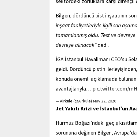
sektördeki zorluklara karşı dirençli
Bilgen, dördüncü pist inşaatının son
inşaat faaliyetleriyle ilgili son aşam
tamamlanmış oldu. Test ve devreye al
devreye alınacak”
dedi.
İGA İstanbul Havalimanı CEO’su Sela
geldi. Dördüncü pistin ilerleyişinden,
konuda önemli açıklamada bulunan Bi
avantajlarıyla…
pic.twitter.com/
— Airkule (@Airkule)
May 22, 2026
Jet Yakıtı Krizi ve İstanbul’un Av
Hürmüz Boğazı’ndaki geçiş kısıtlamal
sorununa değinen Bilgen, Avrupa’daki