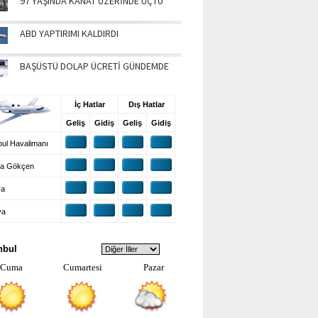
97 YAŞINDA KANAT ÜZERİNDE UÇTU
ABD YAPTIRIMI KALDIRDI
BAŞÜSTÜ DOLAP ÜCRETİ GÜNDEMDE
UŞ BİLGİLERİ
İç Hatlar
Dış Hatlar
Geliş
Gidiş
Geliş
Gidiş
ul Havalimanı
a Gökçen
ra
ya
VA DURUMU
nbul
Cuma
Cumartesi
Pazar