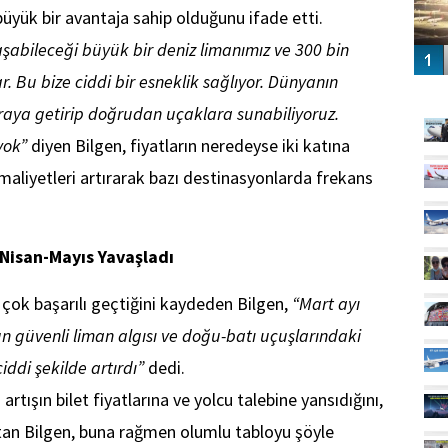
üyük bir avantaja sahip olduğunu ifade etti.
aşabileceği büyük bir deniz limanımız ve 300 bin
Bu bize ciddi bir esneklik sağlıyor. Dünyanın
GÜ
uraya getirip doğrudan uçaklara sunabiliyoruz.
yok”
diyen Bilgen, fiyatların neredeyse iki katına
maliyetleri artırarak bazı destinasyonlarda frekans
 Nisan-Mayıs Yavaşladı
 çok başarılı geçtiğini kaydeden Bilgen,
“Mart ayı
’un güvenli liman algısı ve doğu-batı uçuşlarındaki
iddi şekilde artırdı”
dedi.
 artışın bilet fiyatlarına ve yolcu talebine yansıdığını,
latan Bilgen, buna rağmen olumlu tabloyu şöyle