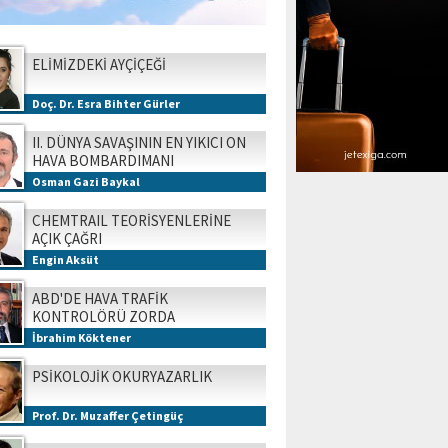
ELİMİZDEKİ AYÇİÇEĞİ
Doç. Dr. Esra Bihter Gürler
II. DÜNYA SAVAŞININ EN YIKICI ON
HAVA BOMBARDIMANI
Osman Gazi Baykal
CHEMTRAIL TEORİSYENLERİNE
AÇIK ÇAĞRI
Engin Aksüt
ABD'DE HAVA TRAFİK
KONTROLÖRÜ ZORDA
İbrahim Köktener
PSİKOLOJİK OKURYAZARLIK
Prof. Dr. Muzaffer Çetingüç