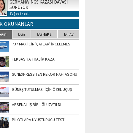
GERMANWINGS KAZASI DAVASI
SÜRÜYOR
Tuğba İncel
K OKUNANLAR
737 MAX İÇİN 'ÇATLAK' İNCELEMESİ
TEKSAS’TA TRAJİK KAZA
SUNEXPRESS'TEN REKOR HAFTASONU
GÜNEŞ TUTULMASI İÇİN ÖZEL UÇUŞ
ARSENAL İŞ BİRLİĞİ UZATILDI
PİLOTLARA UYUŞTURUCU TESTİ