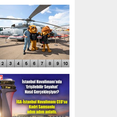
TO GALERİ
APUR AIRSHOW-2020
DEO GALERİ
LERİN AŞILDIĞI HAVALİMANI