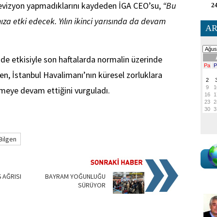
 revizyon yapmadıklarını kaydeden İGA CEO’su,
“Bu
24
za etki edecek. Yılın ikinci yarısında da devam
AR
 de etkisiyle son haftalarda normalin üzerinde
gen, İstanbul Havalimanı’nın küresel zorluklara
meye devam ettiğini vurguladı.
Bilgen
Ş AĞRISI
BAYRAM YOĞUNLUĞU
SÜRÜYOR