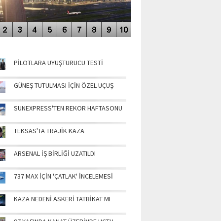
NÜN MANŞETLERİ
PİLOTLARA UYUŞTURUCU TESTİ
GÜNEŞ TUTULMASI İÇİN ÖZEL UÇUŞ
SUNEXPRESS'TEN REKOR HAFTASONU
TEKSAS'TA TRAJİK KAZA
ARSENAL İŞ BİRLİĞİ UZATILDI
737 MAX İÇİN 'ÇATLAK' İNCELEMESİ
KAZA NEDENİ ASKERİ TATBİKAT MI