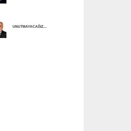
Onur Güntürkün
UNUTMAYACAĞIZ…
Ünal Başusta