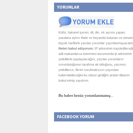
YORUMLAR
Küfür, hakaret içeren; dil, din, ırk ayrımı yapan;
yasalara aykırı ifade ve beyanda bulunan ve tamam
büyük harflerle yazılan yorumlar yayınlanmayacaktı
Neleri kabul ediyorum:
IP adresimin kaydedileceği
adli makamlarca istenmesi durumunda ip adresimin
yetkililerle paylaşılacağını, yazılan yorumların
sorumluluğunun tarafıma ait olduğunu, yazımın,
yetkililerce, fikrim sorulmaksızın yayından
kaldırılabileceğini bu siteye girdiğim andan itibaren
kabul etmiş sayılırım.
Bu haber henüz yorumlanmamış...
FACEBOOK YORUM