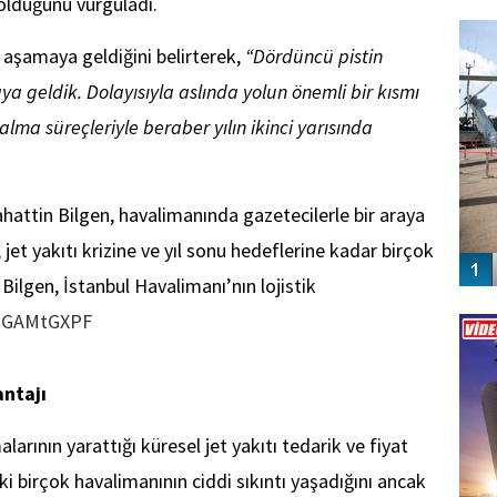
 olduğunu vurguladı.
FO
SİNG
 aşamaya geldiğini belirterek,
“Dördüncü pistin
aya geldik. Dolayısıyla aslında yolun önemli bir kısmı
ma süreçleriyle beraber yılın ikinci yarısında
hattin Bilgen, havalimanında gazetecilerle bir araya
 jet yakıtı krizine ve yıl sonu hedeflerine kadar birçok
lgen, İstanbul Havalimanı’nın lojistik
Vİ
mHGAMtGXPF
ENGEL
antajı
arının yarattığı küresel jet yakıtı tedarik ve fiyat
 birçok havalimanının ciddi sıkıntı yaşadığını ancak