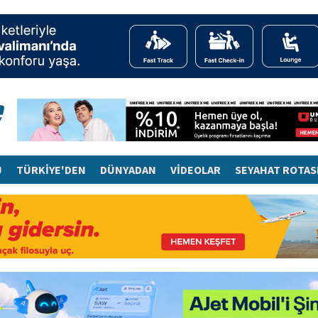
J
TÜRKİYE'DEN
DÜNYADAN
VİDEOLAR
SEYAHAT ROTAS