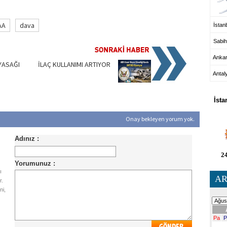
AA
dava
İstanb
Sabih
Anka
YASAĞI
İLAÇ KULLANIMI ARTIYOR
Antal
HA
İsta
Onay bekleyen yorum yok.
24
ı
AR
r.
ni,