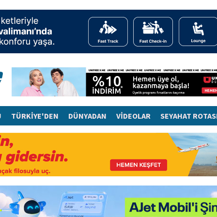
J
TÜRKİYE'DEN
DÜNYADAN
VİDEOLAR
SEYAHAT ROTAS