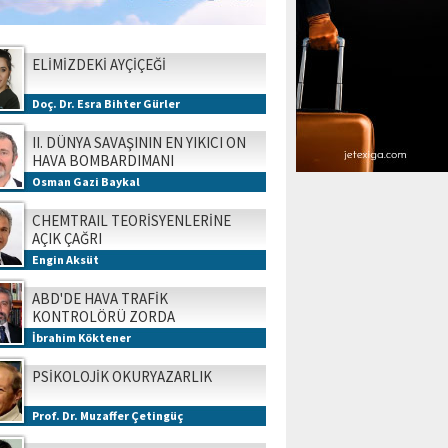
ELİMİZDEKİ AYÇİÇEĞİ
Doç. Dr. Esra Bihter Gürler
II. DÜNYA SAVAŞININ EN YIKICI ON
HAVA BOMBARDIMANI
Osman Gazi Baykal
CHEMTRAIL TEORİSYENLERİNE
AÇIK ÇAĞRI
Engin Aksüt
ABD'DE HAVA TRAFİK
KONTROLÖRÜ ZORDA
İbrahim Köktener
PSİKOLOJİK OKURYAZARLIK
Prof. Dr. Muzaffer Çetingüç