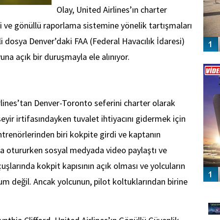
Olay, United Airlines’ın charter
 ve gönüllü raporlama sistemine yönelik tartışmaları
li dosya Denver’daki FAA (Federal Havacılık İdaresi)
na açık bir duruşmayla ele alınıyor.
Vİ
ENGEL
lines’tan Denver-Toronto seferini charter olarak
eyir irtifasındayken tuvalet ihtiyacını gidermek için
ntrenörlerinden biri kokpite girdi ve kaptanın
ta otururken sosyal medyada video paylaştı ve
uşlarında kokpit kapısının açık olması ve yolcuların
rum değil. Ancak yolcunun, pilot koltuklarından birine
GÜ