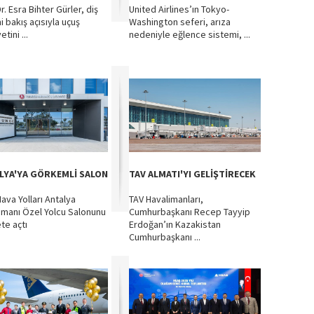
r. Esra Bihter Gürler, diş
United Airlines’ın Tokyo-
i bakış açısıyla uçuş
Washington seferi, arıza
tini ...
nedeniyle eğlence sistemi, ...
LYA'YA GÖRKEMLİ SALON
TAV ALMATI'YI GELİŞTİRECEK
Hava Yolları Antalya
TAV Havalimanları,
imanı Özel Yolcu Salonunu
Cumhurbaşkanı Recep Tayyip
te açtı
Erdoğan’ın Kazakistan
Cumhurbaşkanı ...