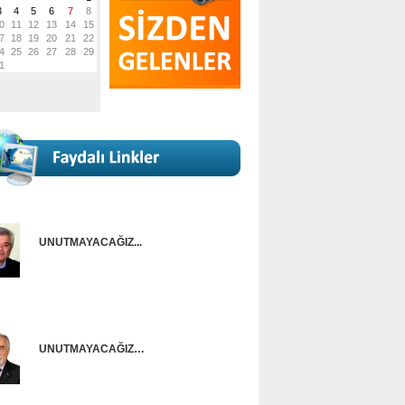
UNUTMAYACAĞIZ...
Onur Güntürkün
UNUTMAYACAĞIZ…
Ünal Başusta