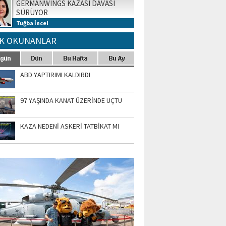
GERMANWINGS KAZASI DAVASI
SÜRÜYOR
Tuğba İncel
K OKUNANLAR
ABD YAPTIRIMI KALDIRDI
97 YAŞINDA KANAT ÜZERİNDE UÇTU
KAZA NEDENİ ASKERİ TATBİKAT MI
TO GALERİ
APUR AIRSHOW-2020