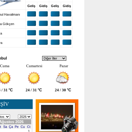
Geliş
Gidiş
Geliş
Gidiş
ul Havalimanı
a Gökçen
ra
ya
VA DURUMU
nbul
Cuma
Cumartesi
Pazar
 / 31
°C
24 / 31
°C
24 / 30
°C
ŞİV