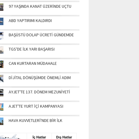
97 YAŞINDA KANAT ÜZERİNDE UÇTU
ABD YAPTIRIMI KALDIRDI
BAŞÜSTÜ DOLAP ÜCRETİ GÜNDEMDE
TGS'DE İLK YARI BAŞARISI
CAN KURTARAN MÜDAHALE
DİJİTAL DÖNÜŞÜMDE ÖNEMLİ ADIM
AYJET'TE 137. DÖNEM MEZUNİYETİ
AJET'TE YURT İÇİ KAMPANYASI
HAVA KUVVETLERİ'NDE BİR İLK
UŞ BİLGİLERİ
İç Hatlar
Dış Hatlar