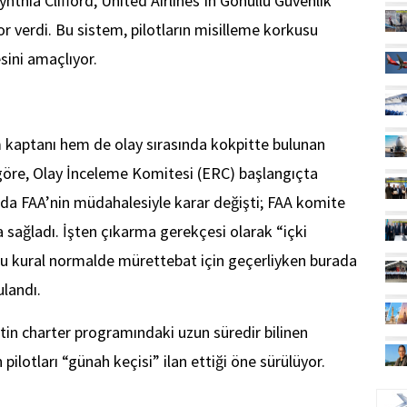
Cynthia Clifford, United Airlines’ın Gönüllü Güvenlik
 verdi. Bu sistem, pilotların misilleme korkusu
sini amaçlıyor.
m kaptanı hem de olay sırasında kokpitte bulunan
ra göre, Olay İnceleme Komitesi (ERC) başlangıçta
da FAA’nin müdahalesiyle karar değişti; FAA komite
ma sağladı. İşten çıkarma gerekçesi olarak “içki
 bu kural normalde mürettebat için geçerliyken burada
ulandı.
tin charter programındaki uzun süredir bilinen
 pilotları “günah keçisi” ilan ettiği öne sürülüyor.
UÇ