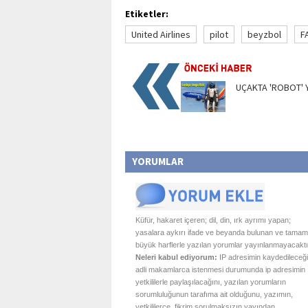
Etiketler:
United Airlines
pilot
beyzbol
F
UÇAKTA 'ROBOT' 
YORUMLAR
Küfür, hakaret içeren; dil, din, ırk ayrımı yapan;
yasalara aykırı ifade ve beyanda bulunan ve tamam
büyük harflerle yazılan yorumlar yayınlanmayacaktı
Neleri kabul ediyorum:
IP adresimin kaydedileceği
adli makamlarca istenmesi durumunda ip adresimin
yetkililerle paylaşılacağını, yazılan yorumların
sorumluluğunun tarafıma ait olduğunu, yazımın,
yetkililerce, fikrim sorulmaksızın yayından