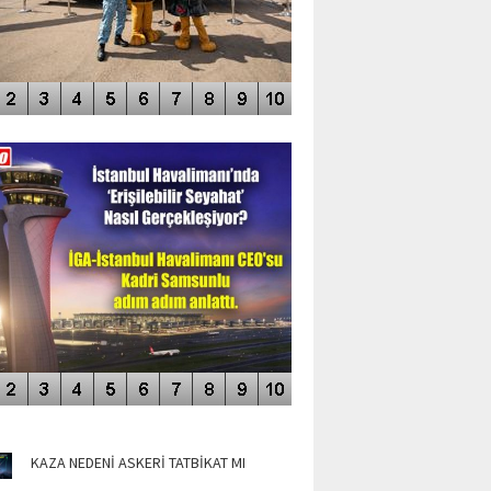
DEO GALERİ
LERİN AŞILDIĞI HAVALİMANI
NÜN MANŞETLERİ
KAZA NEDENİ ASKERİ TATBİKAT MI