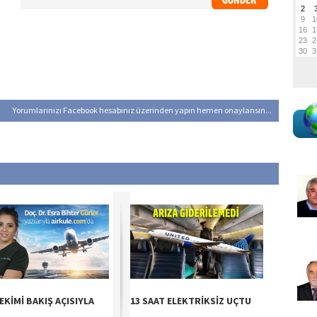
Yorumlarınızı Facebook hesabınız üzerinden yapın hemen onaylansın...
EKİMİ BAKIŞ AÇISIYLA
13 SAAT ELEKTRİKSİZ UÇTU