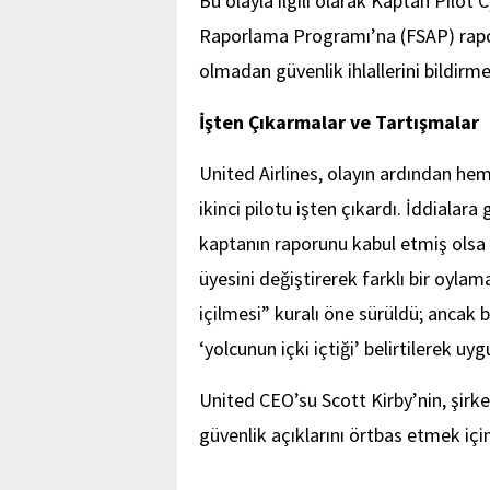
Bu olayla ilgili olarak Kaptan Pilot 
Raporlama Programı’na (FSAP) rapor
olmadan güvenlik ihlallerini bildirme
İşten Çıkarmalar ve Tartışmalar
United Airlines, olayın ardından he
ikinci pilotu işten çıkardı. İddiala
kaptanın raporunu kabul etmiş olsa 
üyesini değiştirerek farklı bir oyla
içilmesi” kuralı öne sürüldü; ancak
‘yolcunun içki içtiği’ belirtilerek uyg
United CEO’su Scott Kirby’nin, şirke
güvenlik açıklarını örtbas etmek için