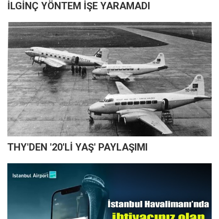
İLGİNÇ YÖNTEM İŞE YARAMADI
THY'DEN '20'Lİ YAŞ' PAYLAŞIMI