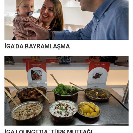
İGA'DA BAYRAMLAŞMA
İGA LOUNGE'DA 'TÜRK MUTFAĞI'