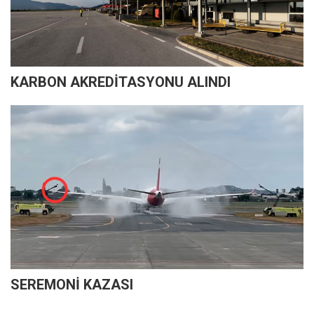
KARBON AKREDİTASYONU ALINDI
SEREMONİ KAZASI