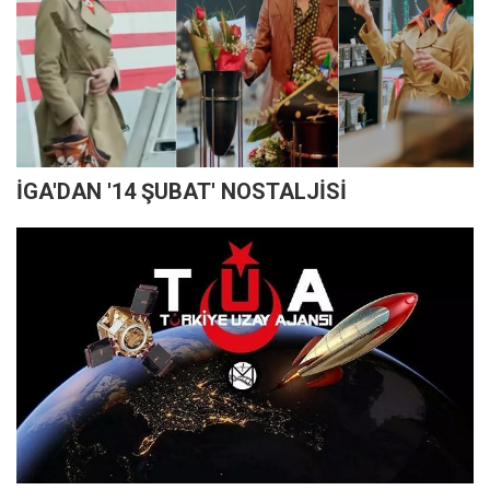
İGA'DAN '14 ŞUBAT' NOSTALJİSİ