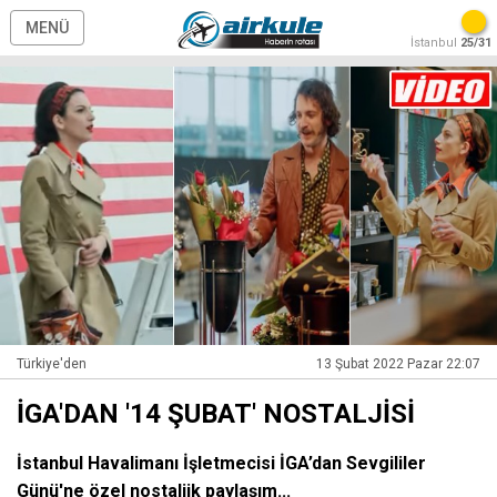
MENÜ
İstanbul
25/31
Türkiye'den
13 Şubat 2022 Pazar 22:07
İGA'DAN '14 ŞUBAT' NOSTALJİSİ
İstanbul Havalimanı İşletmecisi İGA’dan Sevgililer
Günü'ne özel nostaljik paylaşım...