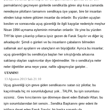
parmaklarını) geçmeyen günlerde sendika'da görev alıp kısa zamanda
neredeyse pilotların tamamını sendikaya üye yapan, bire bir insanları
elinden tutup notere götüren insanlar da onlardır. Bu yüzden uçuşları
kesilen ve sonrasında uçuş güvenliği ile ilgili kaygılar nedeniyle meşhur
Nisan 1994 uçmama eyleminin mimarları onlardır. Ve yine bu yüzden
THY'de işten çıkarılıp yıllarca işsiz gezen de Faruk Sayılır ve diğer üç
arkadaşıdır. Şimdi o günleri ve bu insanların çabalarını bilmeden
sallamak asıl ayıpların ve utançların en büyüğüdür. Ayrıca bu insanlar;
uçuş güvenliğini bu sendika'ya başları her sıkıştığında arkasına
saklanıp olayları saptırsınlar diye öğretmediler. Ve o sendika'ya neler
neler öğrettiler ama neye yarar, nafile uğraşmışlar garipler...
UTANIN!!
13 Ağustos 2013 Salı 21:10
Uçuş güvenliği için greve giden sendikasınıı satan siz pilotlar, bu
kaçırılmada hiç mi sorumluluğunuz yok...TALPA, bu işin sorumlusu
sizsiniz.. Grev kırıcılarınnı işe dönmeye davet eden Bahadır Altan; bu
işin sorumlularından biri sensin...Sendika Başkanını grev edeni ile
istifaya davet eden Faruk Sayılır; bir başka sorumlu da