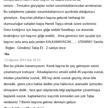
sensin....Timsahın gözyaşları sizleri sorumluluklarınızdan arındıramaz.
Bu sahiplenme çabaları sorumluluklarınızın ayırdında olduğunuzu
gösteriyor...Kaçırılan pilotların başına gelecek herhangi bir
olumsuzluğun sahipleri başta Hamdi Topçu olmak üzere sizlersiniz.
Grevi kırdığınız için başınız göğe erebilir.Sendikayı zor durumda
bıraktığınız için başınız göğe erebilir... Ama güvensiz tüm uçuşlar için
başınız asla ama asla yerden KALKAMAYACAK.......UTANIN!!! Yanıtla
· Beğen · Gönderiyi Takip Et · 2 saniye önce
Ska
13 Ağustos 2013 Salı 18:23
Ben bu şirkete inanamıyorum. Kendi başına bir şey gelmeyen sesini
çıkartamıyor korkuyor . Arkadaşlarımız emekli edildi 45 yaşında sustuk,
kilodan çıkarıldılar sustuk, 305 kişi atıldı sustuk geçmiş olsun bile
demedik, greve çıkın haklar dediler yine hakkımızı aramadık işimizden
olmayalım dedik , face gezi olaylarında bilgi paylaşanlar çıkartılmaya
başlandı sustuk, kaptanlarımız kaçırıldı kimseden ses yok Talpa
nerdesiniz ? Benim başıma gelmez demeyin geliyor