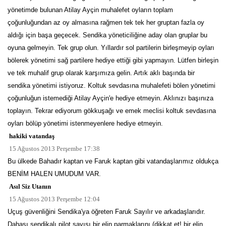
yönetimde bulunan Atilay Ayçin muhalefet oyların toplam
çoğunluğundan az oy almasına rağmen tek tek her gruptan fazla oy
aldığı için başa geçecek. Sendika yöneticiliğine aday olan gruplar bu
oyuna gelmeyin. Tek grup olun. Yıllardır sol partilerin birleşmeyip oyları
bölerek yönetimi sağ partilere hediye ettiği gibi yapmayın. Lütfen birleşin
ve tek muhalif grup olarak karşımıza gelin. Artık aklı başında bir
sendika yönetimi istiyoruz. Koltuk sevdasına muhalefeti bölen yönetimi
çoğunluğun istemediği Atilay Ayçin'e hediye etmeyin. Aklınızı başınıza
toplayın. Tekrar ediyorum gökkuşağı ve emek meclisi koltuk sevdasına
oyları bölüp yönetimi istenmeyenlere hediye etmeyin.
hakiki vatandaş
15 Ağustos 2013 Perşembe 17:38
Bu ülkede Bahadır kaptan ve Faruk kaptan gibi vatandaşlarımız oldukça
BENİM HALEN UMUDUM VAR.
Asıl Siz Utanın
15 Ağustos 2013 Perşembe 12:04
Uçuş güvenliğini Sendika'ya öğreten Faruk Sayılır ve arkadaşlarıdır.
Dahası sendikalı pilot sayısı bir elin parmaklarını (dikkat et! bir elin