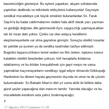
basiretsizliğini gösteriyor. Bu eylemi yaparken, akşam sofralarında
yaptıkları dedikodu ve telkinlerle tetikçilerini kullanıyorlar! Geçmişte
sendikal mücadeleye çok büyük emekleri bulunanlardan Sn. Faruk
Sayılır'a bu kadar saldırmalarının nedeni hala aktif olarak yazı yazması
ve gördüğü doğruları dile getirmesidir.Aynı saygısızlığı yapmayacakları
tek bir insan dahi yoktur. Çünkü var olan anlayış kendilerini
eleştiremeyenlerle var olma gayretine girmiştir. Sonuçta nitelikli insanlar
bir şekilde ya işveren ya da sendika tarafından tasfiye edilmiştir.
Bugünkü başarısızlıkların temel nedeni ise fikir üreten, toplumu sürece
katabilen nitelikli bireylerden yoksun, kirli hesaplarla iktidarına
odaklanmış ve bu iktidarı koruyabilmek için gayri meşru ne varsa
yapmaktan kaçınmayanların sendikayı işgal ediyor olmasıdır.Gökkuşağı
Hareketinin bu dönem hayata geçmesinin dışında ne umut ne de çözüm
bulunmaktadır. Sn.Bahadır Altan'ın dört yıl sonra ekibi ile birlikte daha
güzel şeyler yapacağına olan inancım tamdır. Yanında olacağız ve bu
mücadelede kendisini asla yalnız bırakmayacağız.
f
17 Ağustos 2013 Cumartesi 11:36