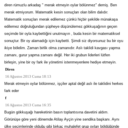
diren rümuzlu arkadaş " merak etmeyin oylar bölünmez" demiş. Ben
merak etmiyorum. Matematik kesin sonuçları olan bilim dalıdır.
Matematik sonuçları merak edilemez çünkü hiçbir şekilde münakaşa
edilemez doğruluğundan şüpheye düşünülemez.gökkuşağının geçen
seçimde bir oyla kaybettiğini unutmayın , buda kesin bir matematiksel
sonuçtur. Bir oy alamadığı için kaybetti. Şimdi siz diyorsunuz bu bir oyu
ikiye bölelim. Zaman birlik olma zamanıdır. Aslı taklidi kavgası yapma
zamanı, gurur yapma zamanı değil. Her iki grubun liderleri lütfen
birleşin, yine bir oy fark ile yönetimi istenmeyenlere hediye etmeyin.
Diren
16 Ağustos 2013 Cuma 18:13
Merak etmeyin oylar bölünmez, işçiler aptal değil aslı ile taklidini herkes
fark eder
f
16 Ağustos 2013 Cuma 16:35
Bugün gökkuşağı hareketinin basın toplantısına davetini aldım.
Görünüşe göre yeni dönemde Atilay Ayçin yine sendika başkanı. Aynı
ülke seçimlerinde olduğu gibi birkaç muhalefet grup oyları böldüğünde