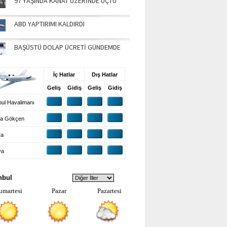
97 YAŞINDA KANAT ÜZERİNDE UÇTU
ABD YAPTIRIMI KALDIRDI
BAŞÜSTÜ DOLAP ÜCRETİ GÜNDEMDE
UŞ BİLGİLERİ
İç Hatlar
Dış Hatlar
Geliş
Gidiş
Geliş
Gidiş
ul Havalimanı
a Gökçen
ra
ya
VA DURUMU
nbul
umartesi
Pazar
Pazartesi