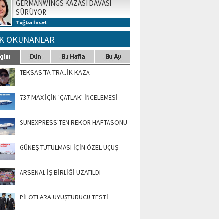
GERMANWINGS KAZASI DAVASI
SÜRÜYOR
Tuğba İncel
K OKUNANLAR
TEKSAS’TA TRAJİK KAZA
737 MAX İÇİN 'ÇATLAK' İNCELEMESİ
SUNEXPRESS'TEN REKOR HAFTASONU
GÜNEŞ TUTULMASI İÇİN ÖZEL UÇUŞ
ARSENAL İŞ BİRLİĞİ UZATILDI
PİLOTLARA UYUŞTURUCU TESTİ