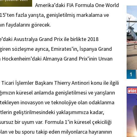
FO
Amerika’daki FIA Formula One World
SİNG
5’ten fazla yarışta, genişletilmiş markalama ve
n faydalarını görecek.
daki Avustralya Grand Prix ile birlikte 2018
giren sözleşme ayrıca, Emirates’in, İspanya Grand
en Hockenheim’daki Almanya Grand Prix’inin Unvan
icari İşlemler Başkanı Thierry Antinori konu ile ilgili
Vİ
ENGEL
ımızın küresel anlamda genişletilmesi ve yarışların
estekleyen inovasyon ve teknolojiye olan odaklanma
etlerin geliştirilmesindeki yaklaşımımıza kadar,
rsuz bir uyum var. Formula 1’in küresel çekiciliği
olan ve bu sporu takip eden milyonlarca hayranının