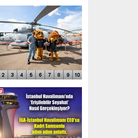
TO GALERİ
APUR AIRSHOW-2020
DEO GALERİ
LERİN AŞILDIĞI HAVALİMANI