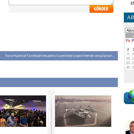
25
AR
Yorumlarınızı Facebook hesabınız üzerinden yapın hemen onaylansın...