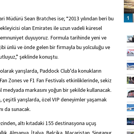
ari Müdürü Sean Bratches ise; “2013 yılından beri bu
GÜ
kleyicisi olan Emirates ile uzun vadeli küresel
memnuniyet duyuyoruz. Formula tarihinde yeni ve
gibi ünlü ve önde gelen bir firmayla bu yolculuğu ve
tluyuz,” şeklinde konuştu.
olarak yarışlarda, Paddock Club’da konukların
Fan Zones ve F1 Fan Festivals etkinliklerinde, sekiz
tal medyada markasını yoğun bir şekilde kullanacak.
, çeşitli yarışlarda, özel VIP deneyimler yaşamak
nı da sunacak.
zinden, altı kıtadaki 155 destinasyona uçuş
llık, Almanya, İtalya, Belçika, Macaristan, Singapur,