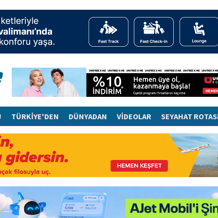
J
TÜRKİYE'DEN
DÜNYADAN
VİDEOLAR
SEYAHAT ROTAS