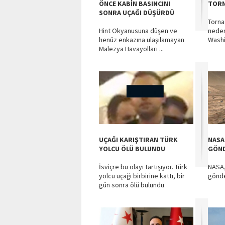
ÖNCE KABİN BASINCINI
TORN
SONRA UÇAĞI DÜŞÜRDÜ
Torna
Hint Okyanusuna düşen ve
neden
henüz enkazına ulaşılamayan
Washi
Malezya Havayolları ...
UÇAĞI KARIŞTIRAN TÜRK
NASA
YOLCU ÖLÜ BULUNDU
GÖND
İsviçre bu olayı tartışıyor. Türk
NASA,
yolcu uçağı birbirine kattı, bir
gönde
gün sonra ölü bulundu