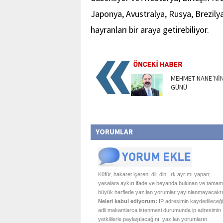
Japonya, Avustralya, Rusya, Brezily
hayranları bir araya getirebiliyor.
MEHMET NANE’NİN
GÜNÜ
YORUMLAR
Küfür, hakaret içeren; dil, din, ırk ayrımı yapan;
yasalara aykırı ifade ve beyanda bulunan ve tamam
büyük harflerle yazılan yorumlar yayınlanmayacaktı
Neleri kabul ediyorum:
IP adresimin kaydedileceği
adli makamlarca istenmesi durumunda ip adresimin
yetkililerle paylaşılacağını, yazılan yorumların