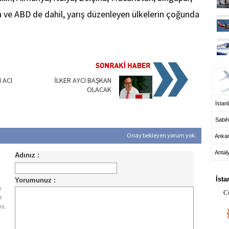
a ve ABD de dahil, yarış düzenleyen ülkelerin çoğunda
UÇ
 ACI
İLKER AYCI BAŞKAN
OLACAK
İstanb
Sabih
Onay bekleyen yorum yok.
Anka
Antal
HA
İsta
ı
C
r.
ni,