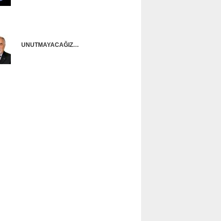
Onur Güntürkün
UNUTMAYACAĞIZ…
Ünal Başusta