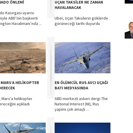
ADO ÖNLEMİ
UÇAN TAKSİLER NE ZAMAN
HAVALANACAK
do Kasırgası uyarısı
iyle ABD’nin başkenti
Uber, Uçan Taksilerin göklerde
ngton Havalimanı’nda ...
görüneceği tarihi duyurdu
 MARS’A HELİKOPTER
EN ÖLÜMCÜL RUS AVCI UÇAĞI
ERECEK
BATI MEDYASINDA
 Mars'a helikopter
ABD merkezli askeri dergi The
receğini açıkladı
National Interest (NI), Rus
yapımı çok amaçlı ...