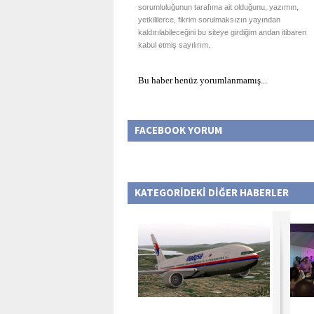
sorumluluğunun tarafıma ait olduğunu, yazımın,
yetkililerce, fikrim sorulmaksızın yayından
kaldırılabileceğini bu siteye girdiğim andan itibaren
kabul etmiş sayılırım.
Bu haber henüz yorumlanmamış...
FACEBOOK YORUM
KATEGORİDEKİ DİĞER HABERLER