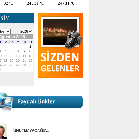
 / 32
°C
24 / 30
°C
24 / 31
°C
ŞİV
UNUTMAYACAĞIZ...