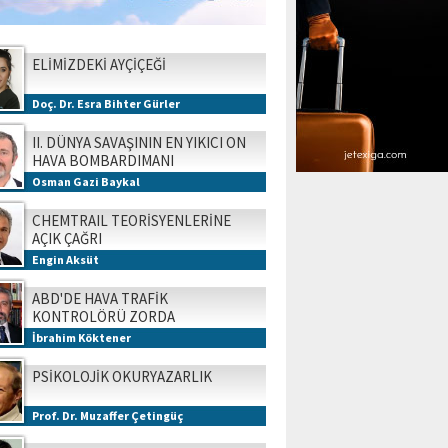
ELİMİZDEKİ AYÇİÇEĞİ
Doç. Dr. Esra Bihter Gürler
II. DÜNYA SAVAŞININ EN YIKICI ON
HAVA BOMBARDIMANI
Osman Gazi Baykal
CHEMTRAIL TEORİSYENLERİNE
AÇIK ÇAĞRI
Engin Aksüt
ABD'DE HAVA TRAFİK
KONTROLÖRÜ ZORDA
İbrahim Köktener
PSİKOLOJİK OKURYAZARLIK
Prof. Dr. Muzaffer Çetingüç