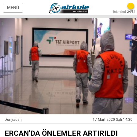
MENÜ
İstanbul
24/31
Dünyadan
17 Mart 2020 Salı 14:30
ERCAN'DA ÖNLEMLER ARTIRILDI