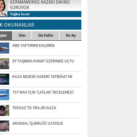
GERMANWINGS KAZASI DAVASI
SÜRÜYOR
Tuğba İncel
K OKUNANLAR
ABD YAPTIRIMI KALDIRDI
97 YAŞINDA KANAT ÜZERİNDE UÇTU
KAZA NEDENİ ASKERİ TATBİKAT MI
737 MAX İÇİN 'ÇATLAK' İNCELEMESİ
TEKSAS’TA TRAJİK KAZA
ARSENAL İŞ BİRLİĞİ UZATILDI