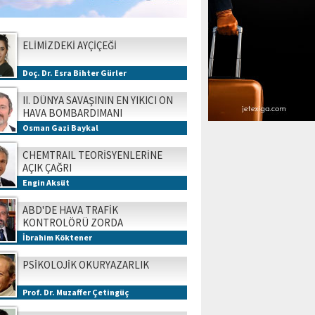
ELİMİZDEKİ AYÇİÇEĞİ
Doç. Dr. Esra Bihter Gürler
II. DÜNYA SAVAŞININ EN YIKICI ON
HAVA BOMBARDIMANI
Osman Gazi Baykal
CHEMTRAIL TEORİSYENLERİNE
AÇIK ÇAĞRI
Engin Aksüt
ABD'DE HAVA TRAFİK
KONTROLÖRÜ ZORDA
İbrahim Köktener
PSİKOLOJİK OKURYAZARLIK
Prof. Dr. Muzaffer Çetingüç