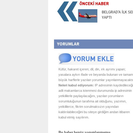
BELGRAD'A İLK SE
YAPTI
YORUMLAR
Küfür, hakaret içeren; dil, din, ırk ayrımı yapan;
yasalara aykırı ifade ve beyanda bulunan ve tamam
büyük harflerle yazılan yorumlar yayınlanmayacaktı
Neleri kabul ediyorum:
IP adresimin kaydedileceği
adli makamlarca istenmesi durumunda ip adresimin
yetkililerle paylaşılacağını, yazılan yorumların
sorumluluğunun tarafıma ait olduğunu, yazımın,
yetkililerce, fikrim sorulmaksızın yayından
kaldırılabileceğini bu siteye girdiğim andan itibaren
kabul etmiş sayılırım.
Bu haber henüz yorumlanmamış...