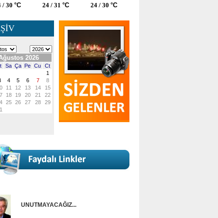
 / 30
°C
24 / 31
°C
24 / 30
°C
ŞİV
UNUTMAYACAĞIZ...