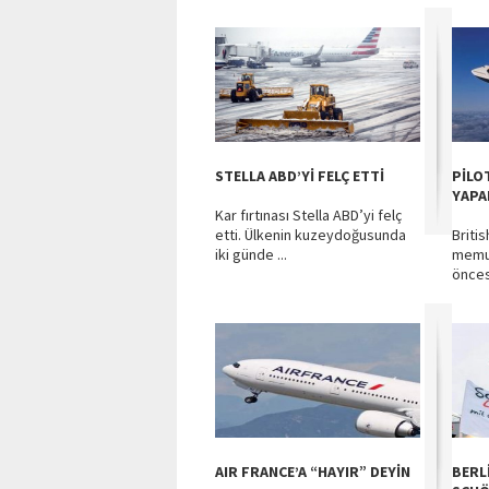
STELLA ABD’Yİ FELÇ ETTİ
PİLO
YAPAB
Kar fırtınası Stella ABD’yi felç
etti. Ülkenin kuzeydoğusunda
Britis
iki günde ...
memur
öncesi
AIR FRANCE’A “HAYIR” DEYİN
BERL