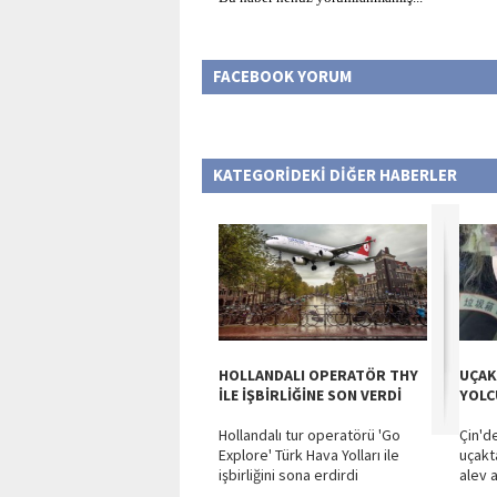
FACEBOOK YORUM
KATEGORİDEKİ DİĞER HABERLER
HOLLANDALI OPERATÖR THY
UÇAK
İLE İŞBİRLİĞİNE SON VERDİ
YOLC
Hollandalı tur operatörü 'Go
Çin'd
Explore' Türk Hava Yolları ile
uçakta
işbirliğini sona erdirdi
alev a