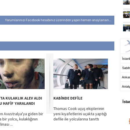
Yorumlarınızı Facebook hesabınız üzerinden yapın hemen onaylansın...
UÇ
İstanb
Sabih
Anka
Antal
HA
TA KULAKLIK ALEV ALDI
KABİNDE DEFİLE
İsta
U HAFİF YARALANDI
Thomas Cook uçuş ekiplerinin
en Avustralya'ya giden bir
yeni kıyafetlerini uçakta yaptığı
 bir yolcu, kulaklığının
defile ile yolcularına tanıttı
lması ...