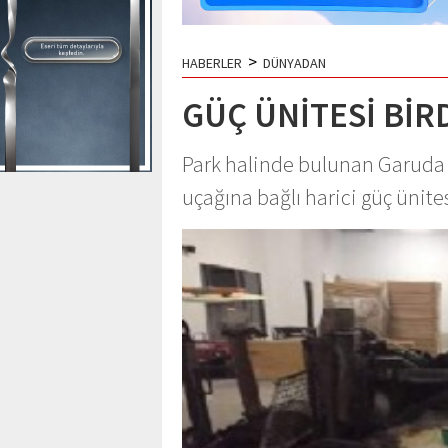
>
HABERLER
DÜNYADAN
GÜÇ ÜNİTESİ BİR
Park halinde bulunan Garuda I
uçağına bağlı harici güç ünite