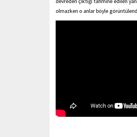
devreden çıktığı tahmine edilen ya
olmazken o anlar böyle görüntülendi