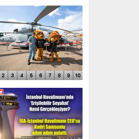
TO GALERİ
APUR AIRSHOW-2020
DEO GALERİ
LERİN AŞILDIĞI HAVALİMANI