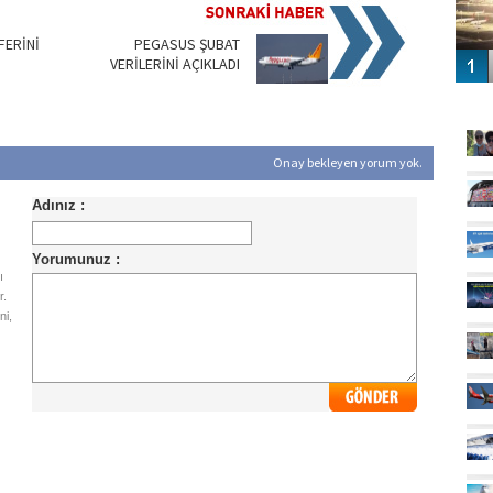
FERİNİ
PEGASUS ŞUBAT
VERİLERİNİ AÇIKLADI
GÜ
Onay bekleyen yorum yok.
ı
r.
ni,