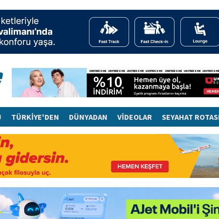
J
TÜRKİYE'DEN
DÜNYADAN
VİDEOLAR
SEYAHAT ROTAS