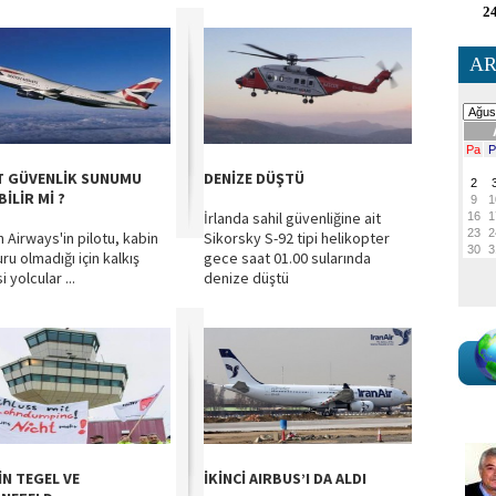
24
AR
T GÜVENLİK SUNUMU
DENİZE DÜŞTÜ
İLİR Mİ ?
İrlanda sahil güvenliğine ait
h Airways'in pilotu, kabin
Sikorsky S-92 tipi helikopter
u olmadığı için kalkış
gece saat 01.00 sularında
 yolcular ...
denize düştü
İN TEGEL VE
İKİNCİ AIRBUS’I DA ALDI