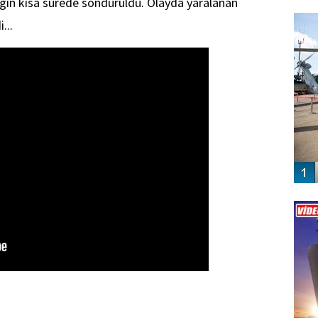
ngın kısa sürede söndürüldü. Olayda yaralanan
FO
SİNG
...
Vİ
ENGEL