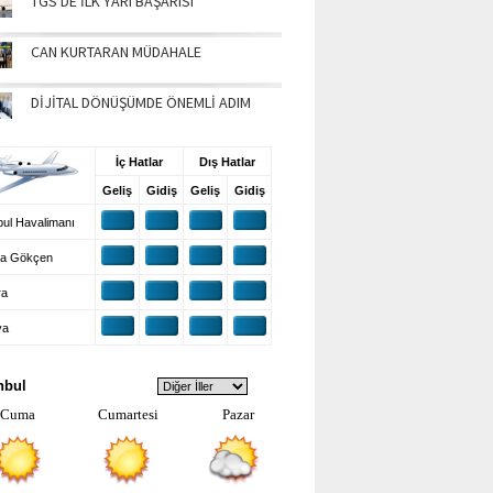
TGS'DE İLK YARI BAŞARISI
CAN KURTARAN MÜDAHALE
DİJİTAL DÖNÜŞÜMDE ÖNEMLİ ADIM
UŞ BİLGİLERİ
İç Hatlar
Dış Hatlar
Geliş
Gidiş
Geliş
Gidiş
ul Havalimanı
a Gökçen
ra
ya
VA DURUMU
nbul
Cuma
Cumartesi
Pazar