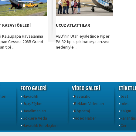
T KAZAYI ÖNLEDİ
UCUZ ATLATTILAR
i Kalaupapa Havaalanına
ABD’nin Utah eyaletinde Piper
yapan Cessna 208B Grand
PA-32 tipi uçak batarya arızası
n tipi ...
nedeniyle ...
leri
Havacılık
Havacılık
test
•
•
•
Uçuş Eğitim
Reklam Videoları
bilet
•
•
•
Havalimanları
Röportaj
salgın
•
•
•
Göklere Veda
Video Haber
karantin
•
•
•
ı
Havacılık Emekçileri
Çin
•
•