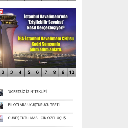
DEO GALERİ
LERİN AŞILDIĞI HAVALİMANI
NÜN MANŞETLERİ
‘ÜCRETSİZ İZİN' TEKLİFİ
PİLOTLARA UYUŞTURUCU TESTİ
GÜNEŞ TUTULMASI İÇİN ÖZEL UÇUŞ