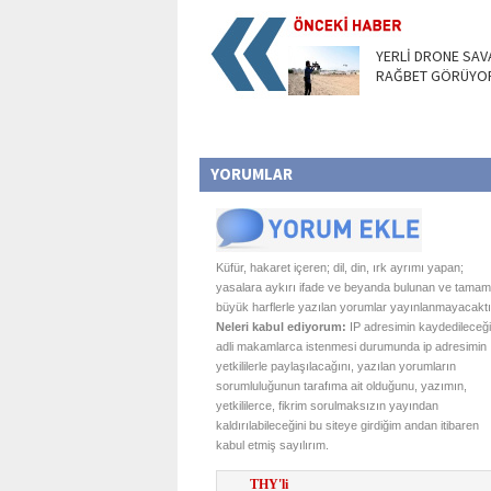
YERLİ DRONE SAV
RAĞBET GÖRÜYO
YORUMLAR
Küfür, hakaret içeren; dil, din, ırk ayrımı yapan;
yasalara aykırı ifade ve beyanda bulunan ve tamam
büyük harflerle yazılan yorumlar yayınlanmayacaktı
Neleri kabul ediyorum:
IP adresimin kaydedileceği
adli makamlarca istenmesi durumunda ip adresimin
yetkililerle paylaşılacağını, yazılan yorumların
sorumluluğunun tarafıma ait olduğunu, yazımın,
yetkililerce, fikrim sorulmaksızın yayından
kaldırılabileceğini bu siteye girdiğim andan itibaren
kabul etmiş sayılırım.
THY'li