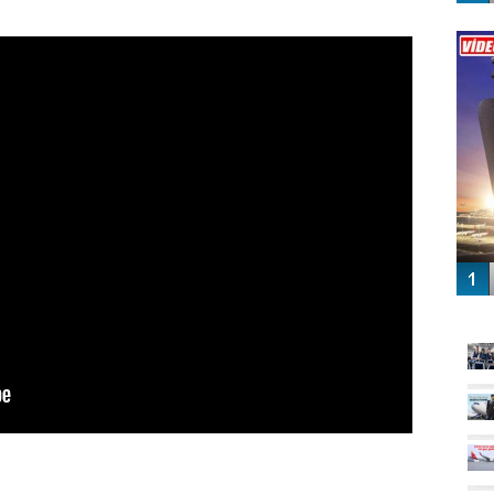
Vİ
ENGEL
GÜ