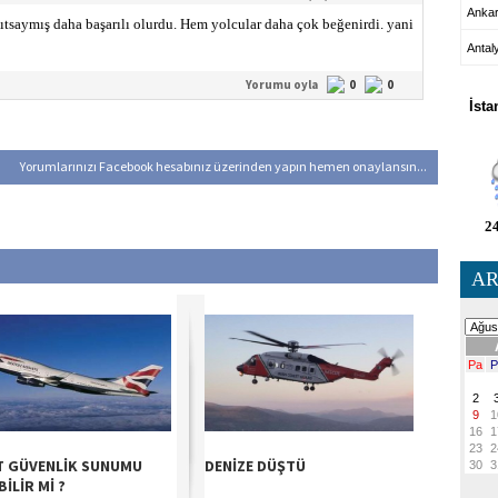
Anka
saymış daha başarılı olurdu. Hem yolcular daha çok beğenirdi. yani
Antal
HA
Yorumu oyla
0
0
İsta
Yorumlarınızı Facebook hesabınız üzerinden yapın hemen onaylansın...
24
AR
T GÜVENLİK SUNUMU
DENİZE DÜŞTÜ
İLİR Mİ ?