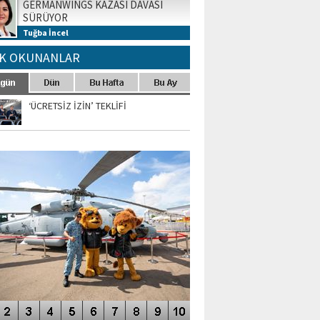
GERMANWINGS KAZASI DAVASI
SÜRÜYOR
Tuğba İncel
K OKUNANLAR
‘ÜCRETSİZ İZİN’ TEKLİFİ
TO GALERİ
APUR AIRSHOW-2020