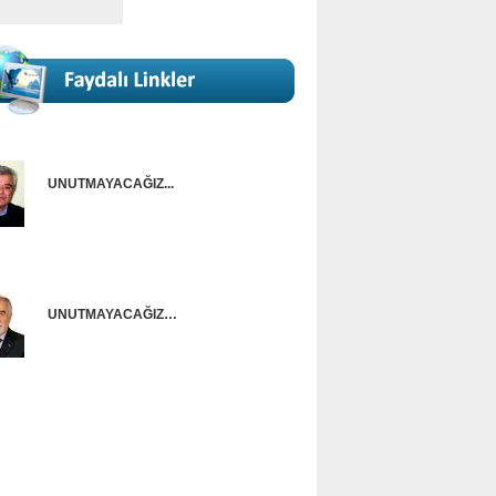
UNUTMAYACAĞIZ...
Onur Güntürkün
UNUTMAYACAĞIZ…
Ünal Başusta