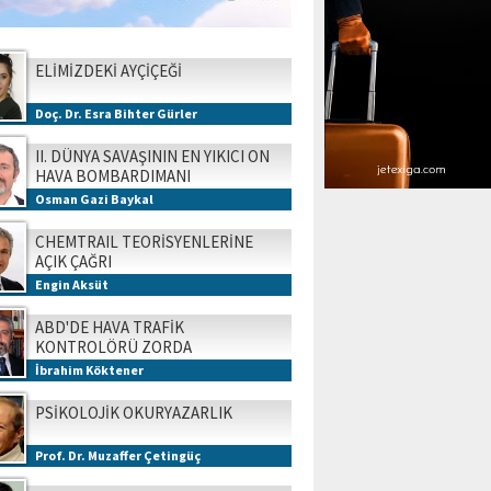
ELİMİZDEKİ AYÇİÇEĞİ
Doç. Dr. Esra Bihter Gürler
II. DÜNYA SAVAŞININ EN YIKICI ON
HAVA BOMBARDIMANI
Osman Gazi Baykal
CHEMTRAIL TEORİSYENLERİNE
AÇIK ÇAĞRI
Engin Aksüt
ABD'DE HAVA TRAFİK
KONTROLÖRÜ ZORDA
İbrahim Köktener
PSİKOLOJİK OKURYAZARLIK
Prof. Dr. Muzaffer Çetingüç