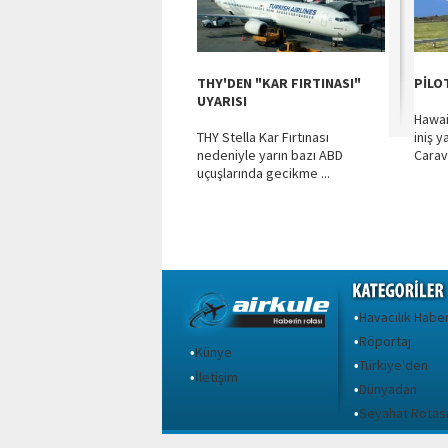
THY'DEN "KAR FIRTINASI"
PİLO
UYARISI
Hawai
THY Stella Kar Fırtınası
iniş 
nedeniyle yarın bazı ABD
Carava
uçuşlarında gecikme ...
Havacılık Haber
•
Röportaj
•
Künye
•
Türkiye'den
•
İletişim
•
Dünyadan
•
Seyahat Rotas
•