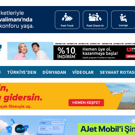
J
TÜRKİYE'DEN
DÜNYADAN
VİDEOLAR
SEYAHAT ROTAS