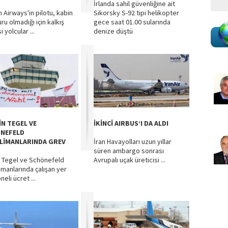
İrlanda sahil güvenliğine ait
h Airways'in pilotu, kabin
Sikorsky S-92 tipi helikopter
u olmadığı için kalkış
gece saat 01.00 sularında
 yolcular ...
denize düştü
İN TEGEL VE
İKİNCİ AIRBUS’I DA ALDI
NEFELD
LİMANLARINDA GREV
İran Havayolları uzun yıllar
süren ambargo sonrası
n Tegel ve Schönefeld
Avrupalı uçak üreticisi ...
imanlarında çalışan yer
eli ücret ...