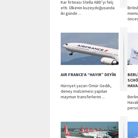
Kar fırtınası Stella ABD’yi felç
etti. Ülkenin kuzeydoğusunda
Britis
iki günde ...
memur
öncesi
AIR FRANCE’A “HAYIR” DEYİN
BERL
SCHÖ
Hürriyet yazarı Ömür Gedik,
HAVA
deney malzemesi yapılan
maymun transferlerini ...
Berli
Haval
person