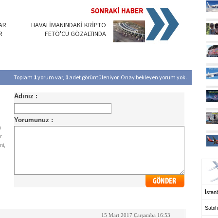
AR
HAVALİMANINDAKİ KRİPTO
R
FETÖ'CÜ GÖZALTINDA
Toplam
1
yorum var,
1
adet görüntüleniyor. Onay bekleyen yorum yok.
ı
r.
ni,
UÇ
İstanb
Sabih
15 Mart 2017 Çarşamba 16:53