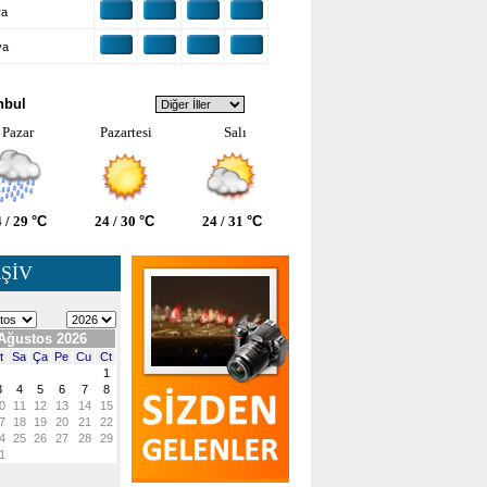
ra
ya
VA DURUMU
nbul
Pazar
Pazartesi
Salı
 / 29
°C
24 / 30
°C
24 / 31
°C
ŞİV