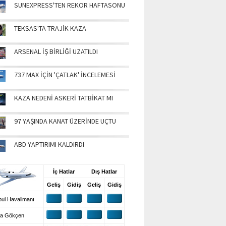
SUNEXPRESS'TEN REKOR HAFTASONU
TEKSAS'TA TRAJİK KAZA
ARSENAL İŞ BİRLİĞİ UZATILDI
737 MAX İÇİN 'ÇATLAK' İNCELEMESİ
KAZA NEDENİ ASKERİ TATBİKAT MI
97 YAŞINDA KANAT ÜZERİNDE UÇTU
ABD YAPTIRIMI KALDIRDI
UŞ BİLGİLERİ
İç Hatlar
Dış Hatlar
Geliş
Gidiş
Geliş
Gidiş
ul Havalimanı
a Gökçen