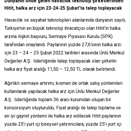
Dünyanın önde gelen havacılık teknoloji şirketlerinden
Hitit, halka arz için 23-24-25 Şubat’ta talep toplayacak
Havacılık ve seyahat teknolojileri alanlarında dünyanın sayılı,
Türkiye’nin en büyük teknoloji ihracatçısı olan Hitit’in halka
arzına ilişkin başvuru, Sermaye Piyasası Kurulu (SPK)
tarafından onaylandı. Paylarının yüzde 27,6’sının halka arzı
için 23 – 24 – 25 Şubat 2022 tarihleri arasında Ünlü Menkul
Değerler A.Ş. liderliğinde talep toplayacak olan şirketin
halka arz fiyat aralığı 11,50 – 12,50 TL olarak belirlendi.
Ağırlıklı sermaye artırımı, kısmen de ortak satış yöntemleri
kullanılarak yapılacak halka arz için Ünlü Menkul Değerler
A.Ş. liderliğinde toplam 36 aracı kurumdan oluşan bir
konsorsiyum oluşturuldu. Fiyat aralığı ile talep toplama ve
en iyi gayret yöntemi ile halka arz edilecek Hitit paylarının
yüzde 25’i yurt içi bireysel yatırımcılara, yüzde 25’i yurt içi