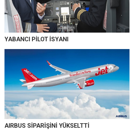
YABANCI PİLOT İSYANI
AIRBUS SİPARİŞİNİ YÜKSELTTİ