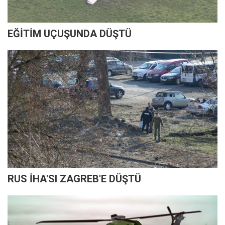
EĞİTİM UÇUŞUNDA DÜŞTÜ
RUS İHA'SI ZAGREB'E DÜŞTÜ