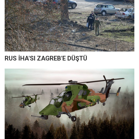
RUS İHA'SI ZAGREB'E DÜŞTÜ