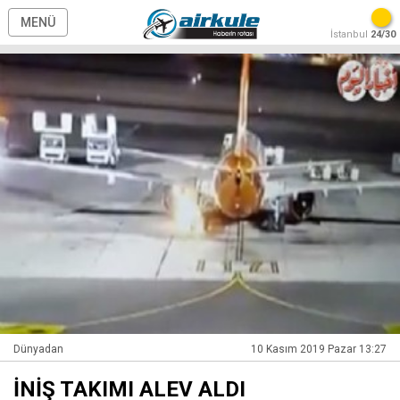
MENÜ
İstanbul
24/30
Dünyadan
10 Kasım 2019 Pazar 13:27
İNİŞ TAKIMI ALEV ALDI