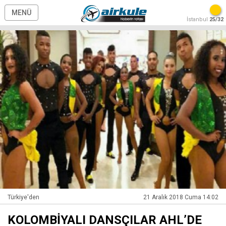
MENÜ
İstanbul
25/32
Türkiye'den
21 Aralık 2018 Cuma 14:02
KOLOMBİYALI DANSÇILAR AHL’DE