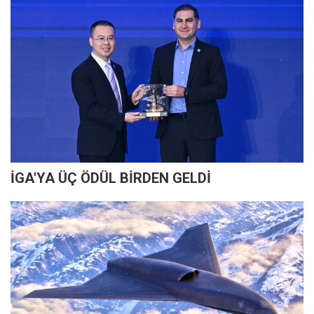
İGA'YA ÜÇ ÖDÜL BİRDEN GELDİ