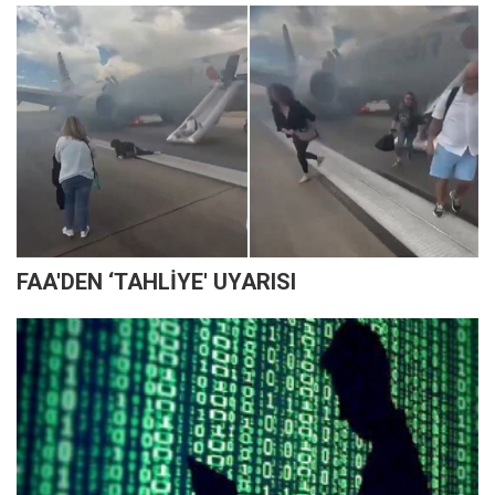
FAA'DEN ‘TAHLİYE' UYARISI