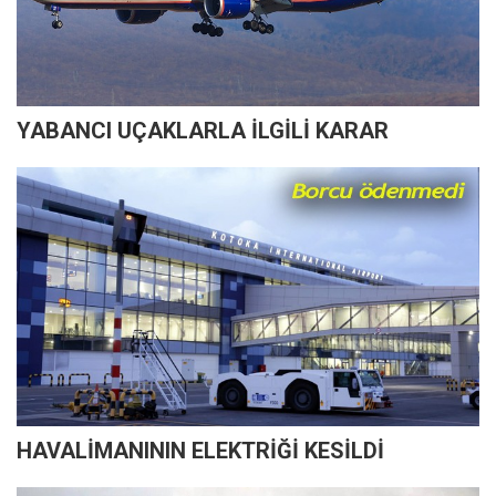
YABANCI UÇAKLARLA İLGİLİ KARAR
HAVALİMANININ ELEKTRİĞİ KESİLDİ