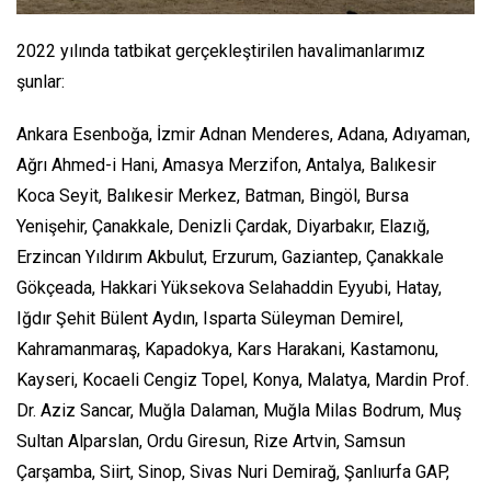
2022 yılında tatbikat gerçekleştirilen havalimanlarımız
şunlar:
Ankara Esenboğa, İzmir Adnan Menderes, Adana, Adıyaman,
Ağrı Ahmed-i Hani, Amasya Merzifon, Antalya, Balıkesir
Koca Seyit, Balıkesir Merkez, Batman, Bingöl, Bursa
Yenişehir, Çanakkale, Denizli Çardak, Diyarbakır, Elazığ,
Erzincan Yıldırım Akbulut, Erzurum, Gaziantep, Çanakkale
Gökçeada, Hakkari Yüksekova Selahaddin Eyyubi, Hatay,
Iğdır Şehit Bülent Aydın, Isparta Süleyman Demirel,
Kahramanmaraş, Kapadokya, Kars Harakani, Kastamonu,
Kayseri, Kocaeli Cengiz Topel, Konya, Malatya, Mardin Prof.
Dr. Aziz Sancar, Muğla Dalaman, Muğla Milas Bodrum, Muş
Sultan Alparslan, Ordu Giresun, Rize Artvin, Samsun
Çarşamba, Siirt, Sinop, Sivas Nuri Demirağ, Şanlıurfa GAP,