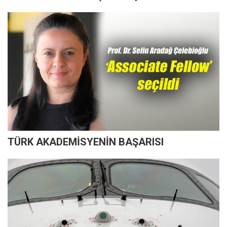
TÜRK AKADEMİSYENİN BAŞARISI