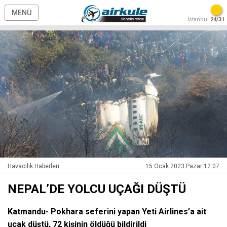
MENÜ
İstanbul
24/31
Havacılık Haberleri
15 Ocak 2023 Pazar 12:07
NEPAL’DE YOLCU UÇAĞI DÜŞTÜ
Katmandu- Pokhara seferini yapan Yeti Airlines’a ait
uçak düştü, 72 kişinin öldüğü bildirildi