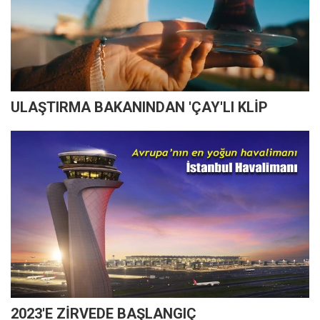
ULAŞTIRMA BAKANINDAN 'ÇAY'LI KLİP
2023'E ZİRVEDE BAŞLANGIÇ