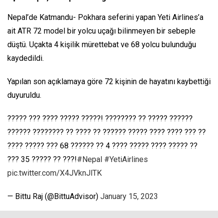
Nepal’de Katmandu- Pokhara seferini yapan Yeti Airlines’a
ait ATR 72 model bir yolcu uçağı bilinmeyen bir sebeple
düştü. Uçakta 4 kişilik mürettebat ve 68 yolcu bulunduğu
kaydedildi.
Yapılan son açıklamaya göre 72 kişinin de hayatını kaybettiği
duyuruldu.
????? ??? ???? ????? ?????! ???????? ?? ????? ??????
?????? ???????? ?? ???? ?? ?????? ????? ???? ???? ??? ??
???? ????? ??? 68 ?????? ?? 4 ???? ????? ???? ????? ??
??? 35 ????? ?? ???!
#Nepal
#YetiAirlines
pic.twitter.com/X4JVknJlTK
— Bittu Raj (@BittuAdvisor)
January 15, 2023