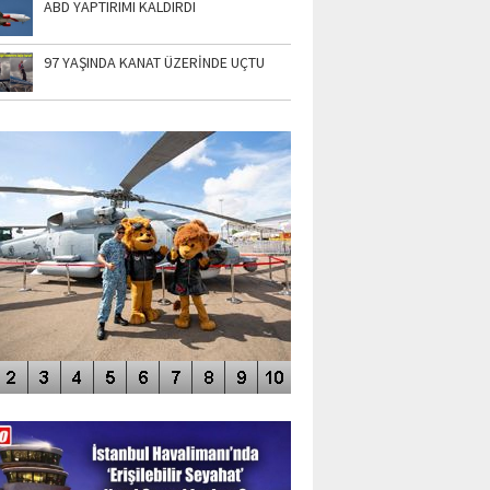
ABD YAPTIRIMI KALDIRDI
97 YAŞINDA KANAT ÜZERİNDE UÇTU
TO GALERİ
APUR AIRSHOW-2020
DEO GALERİ
LERİN AŞILDIĞI HAVALİMANI