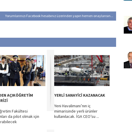
Yorumlarınızı Facebook hesabınız üzerinden yapın hemen onaylansın...
DEN AÇIKÖĞRETİM
YERLİ SANAYİCİ KAZANACAK
RİZİ
Yeni Havalimanı’nın iç
ğretim Fakültesi
mimarisinde yerli ürünler
ları da pilot olmak için
kullanılacak. İGA CEO’su ...
rabilecek