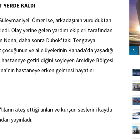
 YERDE KALDI
Süleymaniyeli Ömer ise, arkadaşının vurulduktan
ledi. Olay yerine gelen yardım ekipleri tarafından
an Nona, daha sonra Duhok’taki Tengavya
2 çocuğunun ve aile üyelerinin Kanada’da yaşadığı
ak hastaneye getirildiğini söyleyen Amidiye Bölgesi
GÜ
ona’nın hastaneye erken gelmesi hayatını
arın ateş ettiği anları ve kurşun seslerini kayda
dan yayınladı.