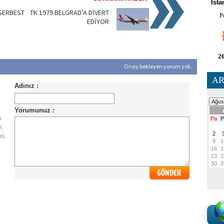
İsta
 SERBEST
TK 1979 BELGRAD’A DİVERT
P
EDİYOR
26
Onay bekleyen yorum yok.
AR
ı
r.
ni,