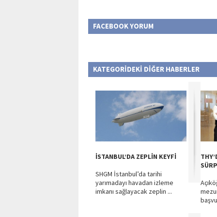
FACEBOOK YORUM
KATEGORİDEKİ DİĞER HABERLER
İSTANBUL’DA ZEPLİN KEYFİ
THY’
SÜRP
SHGM İstanbul’da tarihi
yarımadayı havadan izleme
Açıkö
imkanı sağlayacak zeplin ...
mezun
başvu