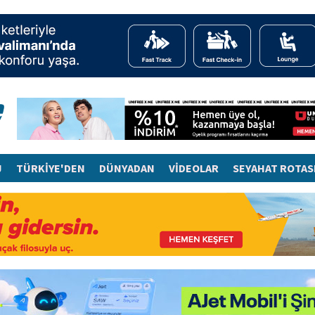
J
TÜRKİYE'DEN
DÜNYADAN
VİDEOLAR
SEYAHAT ROTAS