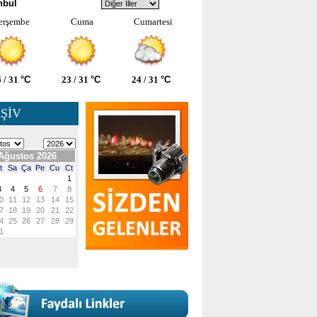
nbul
erşembe
Cuma
Cumartesi
 / 31
°C
23 / 31
°C
24 / 31
°C
ŞİV