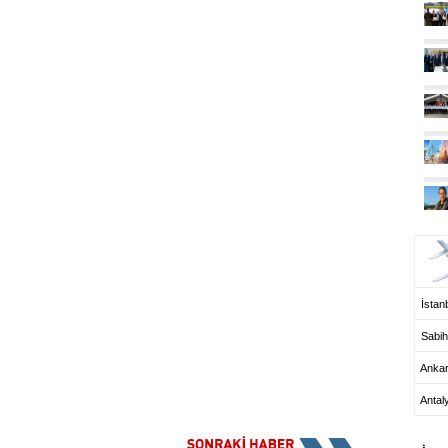
UÇ
İstanb
Sabih
Anka
Antal
HA