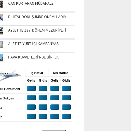
CAN KURTARAN MÜDAHALE
DİJİTAL DÖNÜŞÜMDE ÖNEMLİ ADIM
AYJET'TE 137. DÖNEM MEZUNİYETİ
AJET'TE YURT İÇİ KAMPANYASI
HAVA KUVVETLERİ'NDE BİR İLK
UŞ BİLGİLERİ
İç Hatlar
Dış Hatlar
Geliş
Gidiş
Geliş
Gidiş
ul Havalimanı
a Gökçen
ra
ya
VA DURUMU