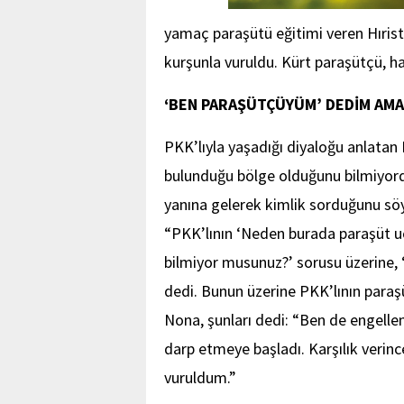
yamaç paraşütü eğitimi veren Hıris
kurşunla vuruldu. Kürt paraşütçü, ha
‘BEN PARAŞÜTÇÜYÜM’ DEDİM AMA
PKK’lıyla yaşadığı diyaloğu anlatan
bulunduğu bölge olduğunu bilmiyordu
yanına gelerek kimlik sorduğunu sö
“PKK’lının ‘Neden burada paraşüt u
bilmiyor musunuz?’ sorusu üzerine, ‘N
dedi. Bunun üzerine PKK’lının paraş
Nona, şunları dedi: “Ben de engelle
darp etmeye başladı. Karşılık verin
vuruldum.”