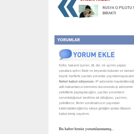
RUSYA O PİLOTU
BIRAKTI
YORUMLAR
Küfür, hakaret içeren; dil, din, ırk ayrımı yapan;
yasalara aykırı ifade ve beyanda bulunan ve tamam
büyük harflerle yazılan yorumlar yayınlanmayacaktı
Neleri kabul ediyorum:
IP adresimin kaydedileceği
adli makamlarca istenmesi durumunda ip adresimin
yetkililerle paylaşılacağını, yazılan yorumların
sorumluluğunun tarafıma ait olduğunu, yazımın,
yetkililerce, fikrim sorulmaksızın yayından
kaldırılabileceğini bu siteye girdiğim andan itibaren
kabul etmiş sayılırım.
Bu haber henüz yorumlanmamış...