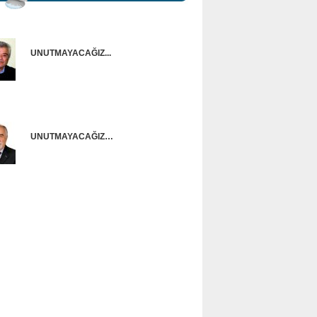
UNUTMAYACAĞIZ...
Onur Güntürkün
UNUTMAYACAĞIZ…
Ünal Başusta