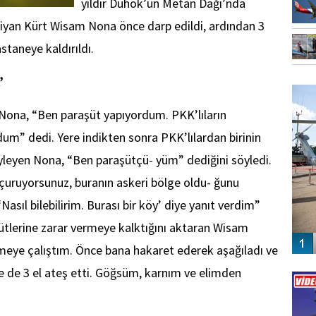
yıldır Duhok’un Metan Dağı’nda
tiyan Kürt Wisam Nona önce darp edildi, ardından 3
staneye kaldırıldı.
FO
’
SİNG
 Nona, “Ben paraşüt yapıyordum. PKK’lıların
m” dedi. Yere indikten sonra PKK’lılardan birinin
yleyen Nona, “Ben paraşütçü- yüm” dediğini söyledi.
çuruyorsunuz, buranın askeri bölge oldu- ğunu
asıl bilebilirim. Burası bir köy’ diye yanıt verdim”
ütlerine zarar vermeye kalktığını aktaran Wisam
meye çalıştım. Önce bana hakaret ederek aşağıladı ve
Vİ
ce de 3 el ateş etti. Göğsüm, karnım ve elimden
ENGEL