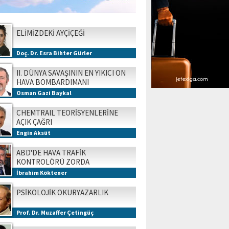
ELİMİZDEKİ AYÇİÇEĞİ
Doç. Dr. Esra Bihter Gürler
II. DÜNYA SAVAŞININ EN YIKICI ON
HAVA BOMBARDIMANI
Osman Gazi Baykal
CHEMTRAIL TEORİSYENLERİNE
AÇIK ÇAĞRI
Engin Aksüt
ABD'DE HAVA TRAFİK
KONTROLÖRÜ ZORDA
İbrahim Köktener
PSİKOLOJİK OKURYAZARLIK
Prof. Dr. Muzaffer Çetingüç