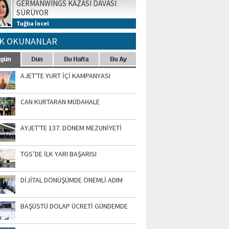
GERMANWINGS KAZASI DAVASI
SÜRÜYOR
Tuğba İncel
K OKUNANLAR
AJET'TE YURT İÇİ KAMPANYASI
CAN KURTARAN MÜDAHALE
AYJET'TE 137. DÖNEM MEZUNİYETİ
TGS’DE İLK YARI BAŞARISI
DİJİTAL DÖNÜŞÜMDE ÖNEMLİ ADIM
BAŞÜSTÜ DOLAP ÜCRETİ GÜNDEMDE