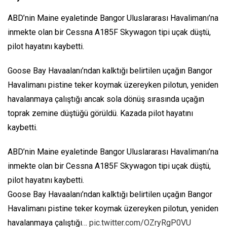
ABD’nin Maine eyaletinde Bangor Uluslararası Havalimanı’na
inmekte olan bir Cessna A185F Skywagon tipi uçak düştü,
pilot hayatını kaybetti.
Goose Bay Havaalanı’ndan kalktığı belirtilen uçağın Bangor
Havalimanı pistine teker koymak üzereyken pilotun, yeniden
havalanmaya çalıştığı ancak sola dönüş sırasında uçağın
toprak zemine düştüğü görüldü. Kazada pilot hayatını
kaybetti.
ABD’nin Maine eyaletinde Bangor Uluslararası Havalimanı’na
inmekte olan bir Cessna A185F Skywagon tipi uçak düştü,
pilot hayatını kaybetti.
Goose Bay Havaalanı’ndan kalktığı belirtilen uçağın Bangor
Havalimanı pistine teker koymak üzereyken pilotun, yeniden
havalanmaya çalıştığı…
pic.twitter.com/OZryRgP0VU