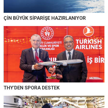
ÇİN BÜYÜK SİPARİŞE HAZIRLANIYOR
THY'DEN SPORA DESTEK