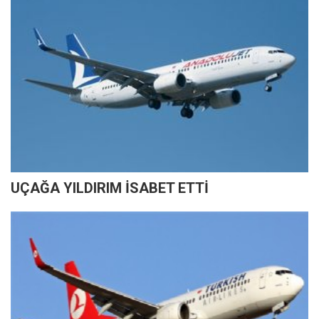
UÇAĞA YILDIRIM İSABET ETTİ