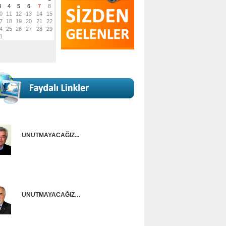
UNUTMAYACAĞIZ...
Onur Güntürkün
UNUTMAYACAĞIZ…
Ünal Başusta