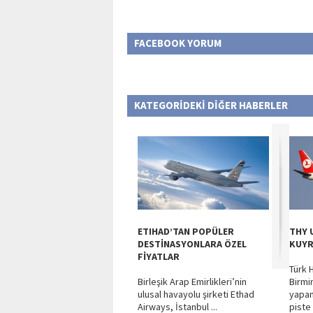
FACEBOOK YORUM
KATEGORİDEKİ DİĞER HABERLER
ETIHAD’TAN POPÜLER
THY 
DESTİNASYONLARA ÖZEL
KUYR
FİYATLAR
Türk H
Birleşik Arap Emirlikleri’nin
Birmi
ulusal havayolu şirketi Ethad
yapan
Airways, İstanbul ...
piste