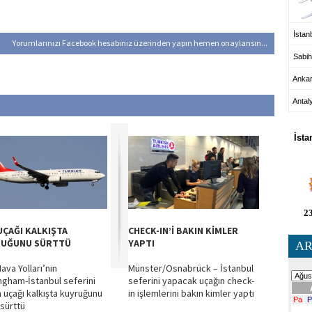
İstanb
Yorumlarınızı Facebook hesabınız üzerinden yapın hemen onaylansın...
Sabih
Anka
Antal
HA
İsta
23
UÇAĞI KALKIŞTA
CHECK-IN’İ BAKIN KİMLER
UĞUNU SÜRTTÜ
YAPTI
AR
ava Yolları’nın
Münster/Osnabrück – İstanbul
ngham-İstanbul seferini
seferini yapacak uçağın check-
 uçağı kalkışta kuyruğunu
in işlemlerini bakın kimler yaptı
 sürttü