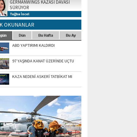
GERMANWINGS KAZASI DAVASI
SÜRÜYOR
Tuğba İncel
K OKUNANLAR
ABD YAPTIRIMI KALDIRDI
97 YAŞINDA KANAT ÜZERİNDE UÇTU
KAZA NEDENİ ASKERİ TATBİKAT MI
TO GALERİ
APUR AIRSHOW-2020