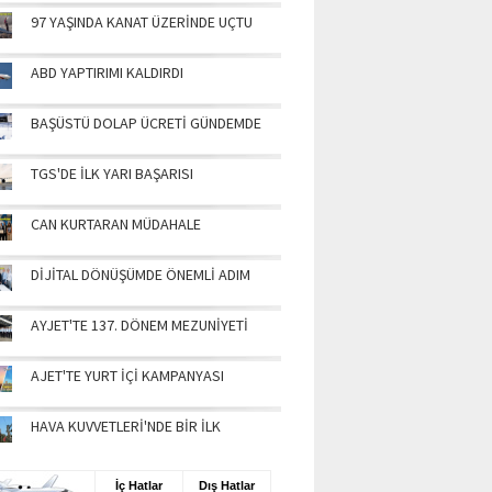
97 YAŞINDA KANAT ÜZERİNDE UÇTU
ABD YAPTIRIMI KALDIRDI
BAŞÜSTÜ DOLAP ÜCRETİ GÜNDEMDE
TGS'DE İLK YARI BAŞARISI
CAN KURTARAN MÜDAHALE
DİJİTAL DÖNÜŞÜMDE ÖNEMLİ ADIM
AYJET'TE 137. DÖNEM MEZUNİYETİ
AJET'TE YURT İÇİ KAMPANYASI
HAVA KUVVETLERİ'NDE BİR İLK
UŞ BİLGİLERİ
İç Hatlar
Dış Hatlar