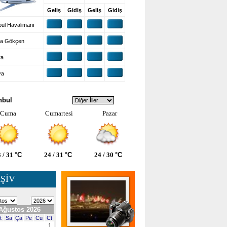
Geliş
Gidiş
Geliş
Gidiş
ul Havalimanı
a Gökçen
ra
ya
VA DURUMU
nbul
Cuma
Cumartesi
Pazar
 / 31
°C
24 / 31
°C
24 / 30
°C
ŞİV