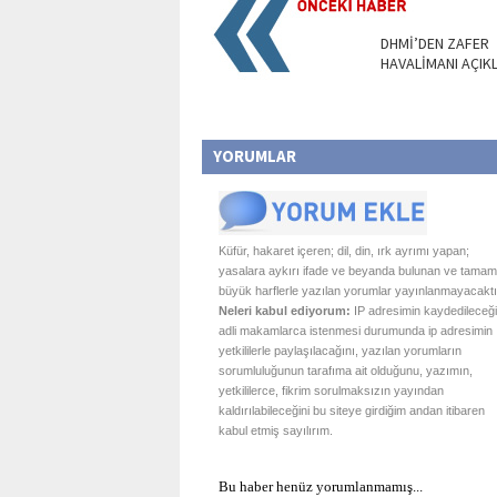
DHMİ’DEN ZAFER
HAVALİMANI AÇIK
YORUMLAR
Küfür, hakaret içeren; dil, din, ırk ayrımı yapan;
yasalara aykırı ifade ve beyanda bulunan ve tamam
büyük harflerle yazılan yorumlar yayınlanmayacaktı
Neleri kabul ediyorum:
IP adresimin kaydedileceği
adli makamlarca istenmesi durumunda ip adresimin
yetkililerle paylaşılacağını, yazılan yorumların
sorumluluğunun tarafıma ait olduğunu, yazımın,
yetkililerce, fikrim sorulmaksızın yayından
kaldırılabileceğini bu siteye girdiğim andan itibaren
kabul etmiş sayılırım.
Bu haber henüz yorumlanmamış...