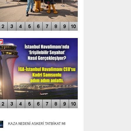
DEO GALERİ
LERİN AŞILDIĞI HAVALİMANI
NÜN MANŞETLERİ
KAZA NEDENİ ASKERİ TATBİKAT MI