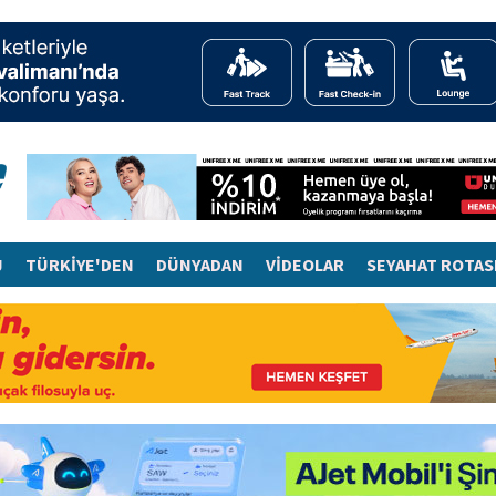
J
TÜRKİYE'DEN
DÜNYADAN
VİDEOLAR
SEYAHAT ROTAS