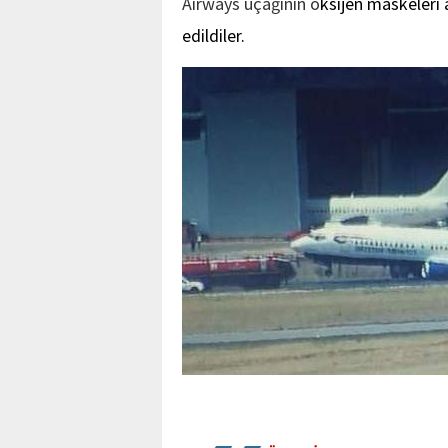
Airways
uçağının o
ksijen maskeleri a
edildiler.