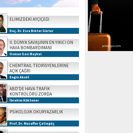
ELİMİZDEKİ AYÇİÇEĞİ
Doç. Dr. Esra Bihter Gürler
II. DÜNYA SAVAŞININ EN YIKICI ON
HAVA BOMBARDIMANI
Osman Gazi Baykal
CHEMTRAIL TEORİSYENLERİNE
AÇIK ÇAĞRI
Engin Aksüt
ABD'DE HAVA TRAFİK
KONTROLÖRÜ ZORDA
İbrahim Köktener
PSİKOLOJİK OKURYAZARLIK
Prof. Dr. Muzaffer Çetingüç