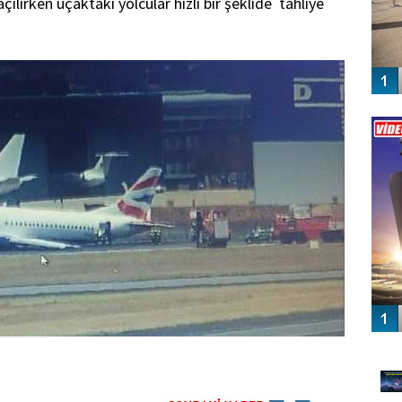
çılırken uçaktaki yolcular hızlı bir şeklide tahliye
Vİ
ENGEL
GÜ