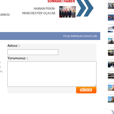
HAINAN PEKİN-
MANCHESTER UÇACAK
LAMASI
Onay bekleyen yorum yok.
ı
r.
ni,
UÇ