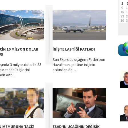
İÇİN 10 MİLYON DOLAR
İNİŞTE LASTİĞİ PATLADI
US
Sun Express uçağının Paderbon
şında 3 milyar dolarlık 35
Havalimanı pistine inişinin
in taahhüt işlerini
ardından ön ...
en Ant ...
N MEMURUNA TACİZ
ESAD’IN UÇAĞININ DEĞİŞİK