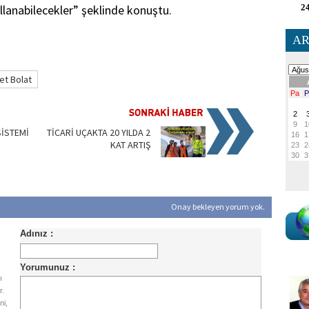
lanabilecekler” şeklinde konuştu.
24
AR
t Bolat
SİSTEMİ
TİCARİ UÇAKTA 20 YILDA 2
KAT ARTIŞ
Onay bekleyen yorum yok.
ı
r.
ni,