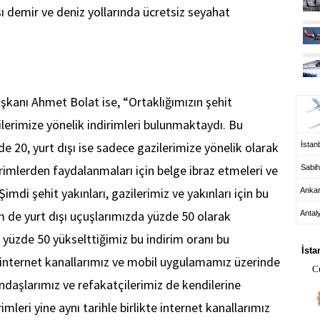
sı demir ve deniz yollarında ücretsiz seyahat
UÇ
şkanı Ahmet Bolat ise, “Ortaklığımızın şehit
ilerimize yönelik indirimleri bulunmaktaydı. Bu
de 20, yurt dışı ise sadece gazilerimize yönelik olarak
İstanb
rimlerden faydalanmaları için belge ibraz etmeleri ve
Sabih
imdi şehit yakınları, gazilerimiz ve yakınları için bu
Anka
m de yurt dışı uçuşlarımızda yüzde 50 olarak
Antal
HA
iz yüzde 50 yükselttiğimiz bu indirim oranı bu
İsta
yla internet kanallarımız ve mobil uygulamamız üzerinde
C
andaşlarımız ve refakatçilerimiz de kendilerine
mleri yine aynı tarihle birlikte internet kanallarımız