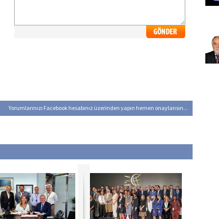
Yorumlarınızı Facebook hesabınız üzerinden yapın hemen onaylansın...