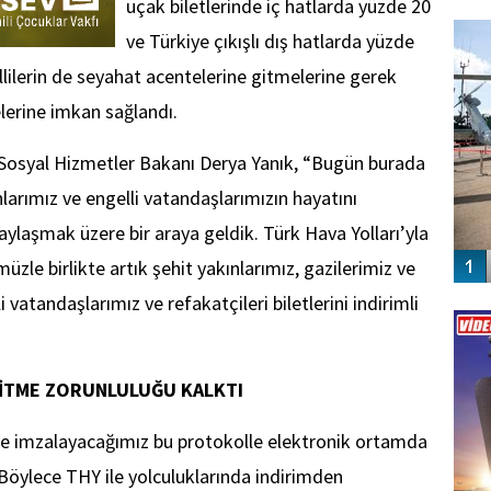
uçak biletlerinde iç hatlarda yüzde 20
FO
SİNG
ve Türkiye çıkışlı dış hatlarda yüzde
lilerin de seyahat acentelerine gitmelerine gerek
lerine imkan sağlandı.
Sosyal Hizmetler Bakanı Derya Yanık, “Bugün burada
ınlarımız ve engelli vatandaşlarımızın hayatını
aylaşmak üzere bir araya geldik. Türk Hava Yolları’yla
üzle birlikte artık şehit yakınlarımız, gazilerimiz ve
Vİ
li vatandaşlarımız ve refakatçileri biletlerini indirimli
ENGEL
GİTME ZORUNLULUĞU KALKTI
ile imzalayacağımız bu protokolle elektronik ortamda
. Böylece THY ile yolculuklarında indirimden