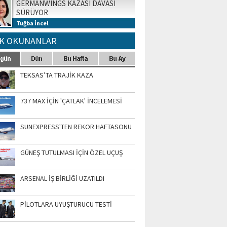
GERMANWINGS KAZASI DAVASI
SÜRÜYOR
Tuğba İncel
K OKUNANLAR
TEKSAS’TA TRAJİK KAZA
737 MAX İÇİN 'ÇATLAK' İNCELEMESİ
SUNEXPRESS'TEN REKOR HAFTASONU
GÜNEŞ TUTULMASI İÇİN ÖZEL UÇUŞ
ARSENAL İŞ BİRLİĞİ UZATILDI
PİLOTLARA UYUŞTURUCU TESTİ