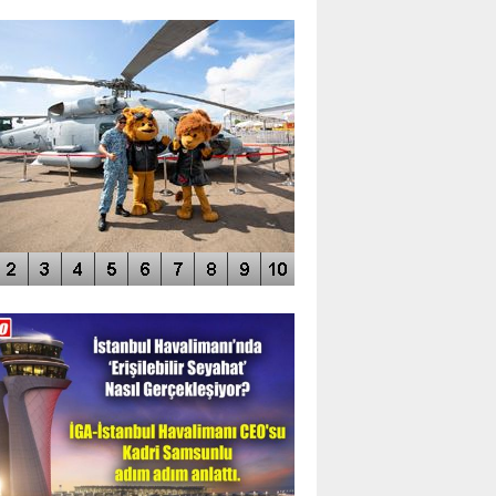
TO GALERİ
APUR AIRSHOW-2020
DEO GALERİ
LERİN AŞILDIĞI HAVALİMANI