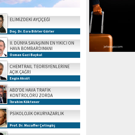
ELİMİZDEKİ AYÇİÇEĞİ
Doç. Dr. Esra Bihter Gürler
II. DÜNYA SAVAŞININ EN YIKICI ON
HAVA BOMBARDIMANI
Osman Gazi Baykal
CHEMTRAIL TEORİSYENLERİNE
AÇIK ÇAĞRI
Engin Aksüt
ABD'DE HAVA TRAFİK
KONTROLÖRÜ ZORDA
İbrahim Köktener
PSİKOLOJİK OKURYAZARLIK
Prof. Dr. Muzaffer Çetingüç