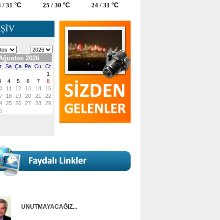
 / 31
°C
25 / 30
°C
24 / 31
°C
ŞİV
UNUTMAYACAĞIZ...