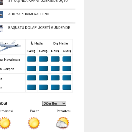
97 YAŞINDA KANAT ÜZERİNDE UÇTU
ABD YAPTIRIMI KALDIRDI
BAŞÜSTÜ DOLAP ÜCRETİ GÜNDEMDE
UŞ BİLGİLERİ
İç Hatlar
Dış Hatlar
Geliş
Gidiş
Geliş
Gidiş
ul Havalimanı
a Gökçen
ra
ya
VA DURUMU
nbul
umartesi
Pazar
Pazartesi