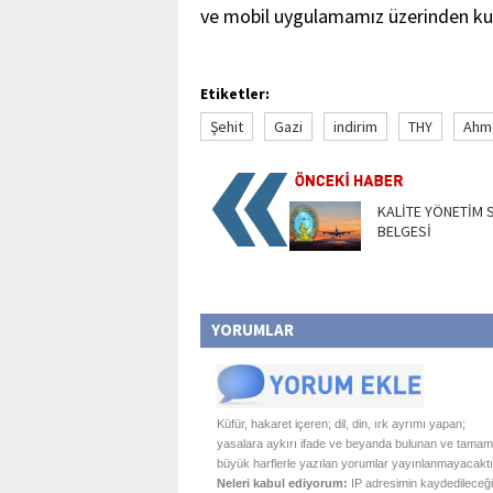
ve mobil uygulamamız üzerinden kul
Etiketler:
Şehit
Gazi
indirim
THY
Ahme
KALİTE YÖNETİM 
BELGESİ
YORUMLAR
Küfür, hakaret içeren; dil, din, ırk ayrımı yapan;
yasalara aykırı ifade ve beyanda bulunan ve tamam
büyük harflerle yazılan yorumlar yayınlanmayacaktı
Neleri kabul ediyorum:
IP adresimin kaydedileceği