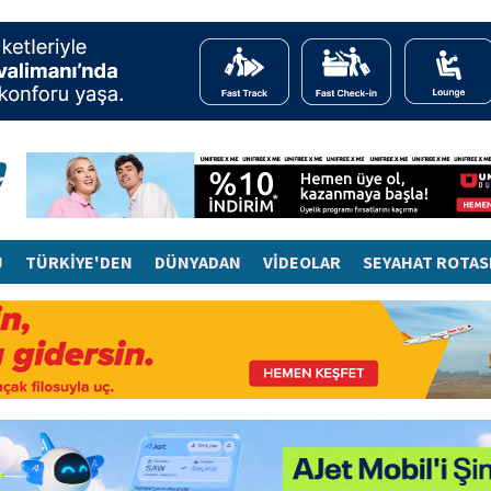
J
TÜRKİYE'DEN
DÜNYADAN
VİDEOLAR
SEYAHAT ROTAS