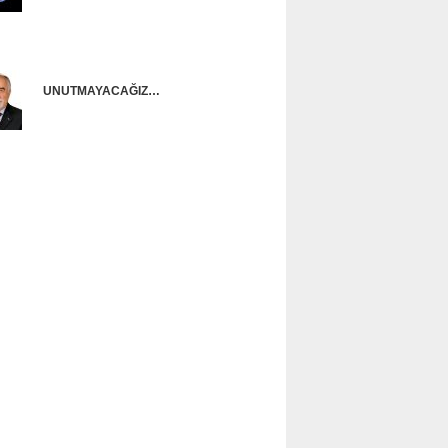
Onur Güntürkün
UNUTMAYACAĞIZ…
Ünal Başusta