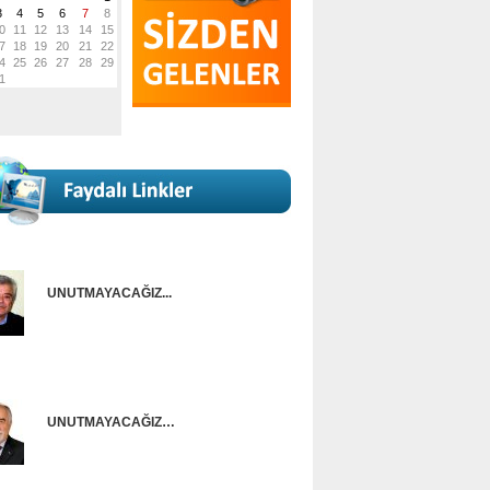
UNUTMAYACAĞIZ...
Onur Güntürkün
UNUTMAYACAĞIZ…
Ünal Başusta