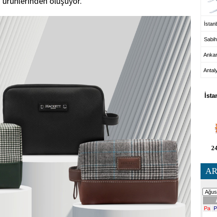
 ürünlerinden oluşuyor.
İstanb
Sabih
Anka
Antal
HA
İsta
24
AR