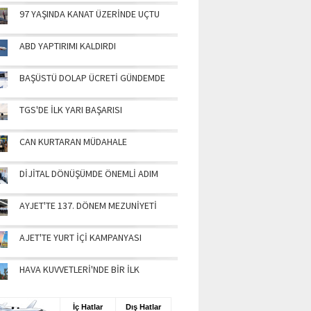
97 YAŞINDA KANAT ÜZERİNDE UÇTU
ABD YAPTIRIMI KALDIRDI
BAŞÜSTÜ DOLAP ÜCRETİ GÜNDEMDE
TGS'DE İLK YARI BAŞARISI
CAN KURTARAN MÜDAHALE
DİJİTAL DÖNÜŞÜMDE ÖNEMLİ ADIM
AYJET'TE 137. DÖNEM MEZUNİYETİ
AJET'TE YURT İÇİ KAMPANYASI
HAVA KUVVETLERİ'NDE BİR İLK
UŞ BİLGİLERİ
İç Hatlar
Dış Hatlar