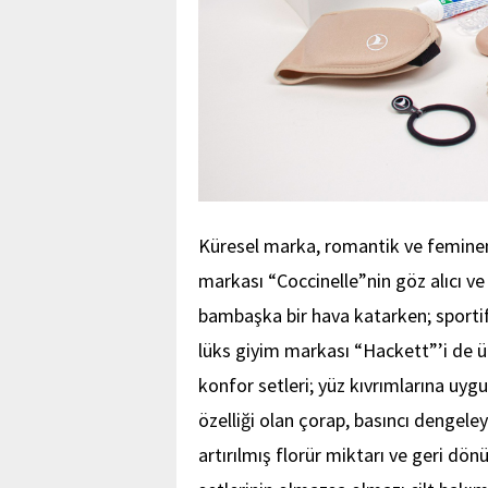
Küresel marka, romantik ve feminen
markası “Coccinelle”nin göz alıcı ve
bambaşka bir hava katarken; sportif v
lüks giyim markası “Hackett”’i de ü
konfor setleri; yüz kıvrımlarına uyg
özelliği olan çorap, basıncı dengeley
artırılmış florür miktarı ve geri dö