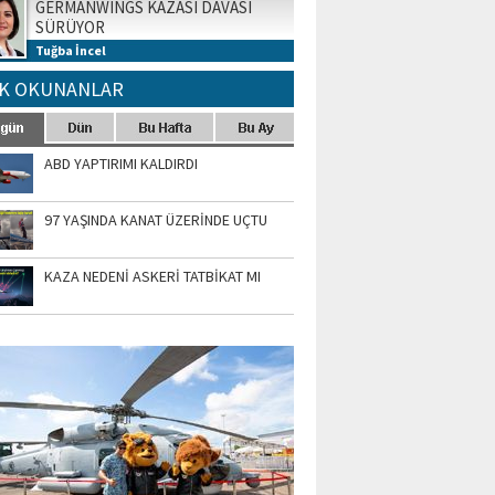
GERMANWINGS KAZASI DAVASI
SÜRÜYOR
Tuğba İncel
K OKUNANLAR
ABD YAPTIRIMI KALDIRDI
97 YAŞINDA KANAT ÜZERİNDE UÇTU
KAZA NEDENİ ASKERİ TATBİKAT MI
TO GALERİ
APUR AIRSHOW-2020