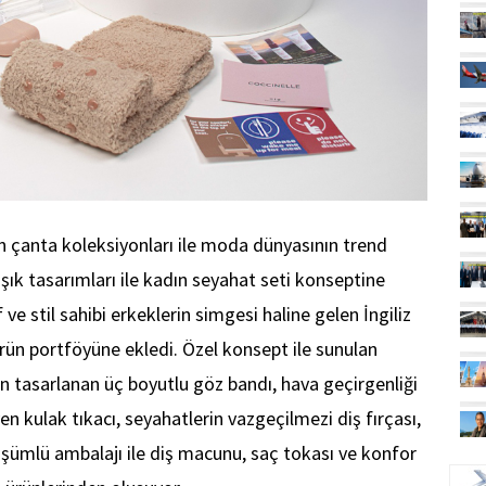
 çanta koleksiyonları ile moda dünyasının trend
 şık tasarımları ile kadın seyahat seti konseptine
e stil sahibi erkeklerin simgesi haline gelen İngiliz
rün portföyüne ekledi. Özel konsept ile sunulan
un tasarlanan üç boyutlu göz bandı, hava geçirgenliği
en kulak tıkacı, seyahatlerin vazgeçilmezi diş fırçası,
nüşümlü ambalajı ile diş macunu, saç tokası ve konfor
UÇ