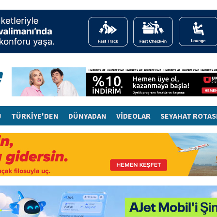
J
TÜRKİYE'DEN
DÜNYADAN
VİDEOLAR
SEYAHAT ROTAS