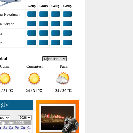
Geliş
Gidiş
Geliş
Gidiş
ul Havalimanı
a Gökçen
ra
ya
VA DURUMU
nbul
Cuma
Cumartesi
Pazar
 / 31
°C
24 / 31
°C
24 / 30
°C
ŞİV