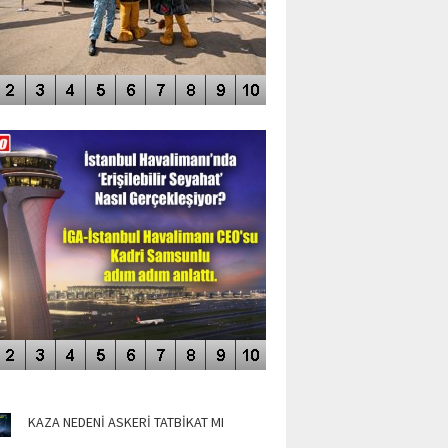
DEO GALERİ
LERİN AŞILDIĞI HAVALİMANI
NÜN MANŞETLERİ
KAZA NEDENİ ASKERİ TATBİKAT MI