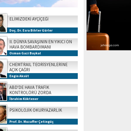
ELİMİZDEKİ AYÇİÇEĞİ
Doç. Dr. Esra Bihter Gürler
II. DÜNYA SAVAŞININ EN YIKICI ON
HAVA BOMBARDIMANI
Osman Gazi Baykal
CHEMTRAIL TEORİSYENLERİNE
AÇIK ÇAĞRI
Engin Aksüt
ABD'DE HAVA TRAFİK
KONTROLÖRÜ ZORDA
İbrahim Köktener
PSİKOLOJİK OKURYAZARLIK
Prof. Dr. Muzaffer Çetingüç