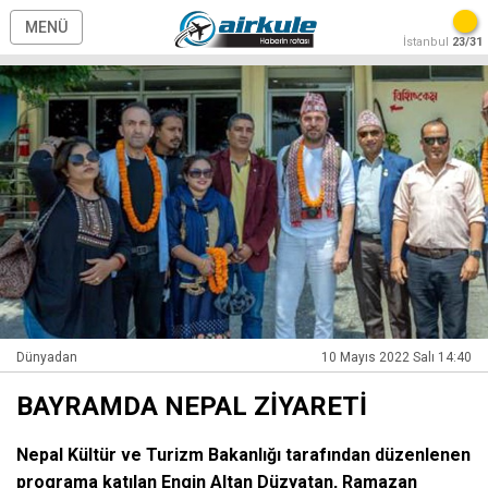
MENÜ
İstanbul
23/31
Dünyadan
10 Mayıs 2022 Salı 14:40
BAYRAMDA NEPAL ZİYARETİ
Nepal Kültür ve Turizm Bakanlığı tarafından düzenlenen
programa katılan Engin Altan Düzyatan, Ramazan