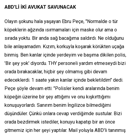
ABD'Lİ İKİ AVUKAT SAVUNACAK
Olayın şokunu hala yaşayan Ebru Peçe, "Normalde o tür
köpeklerin ağzında ısırmamaları için maske olur ama o
sırada yoktu. Bir anda sağ bacağıma saldırdı. Ne olduğunu
bile anlayamadım. Kızım, korkuyla koşarak körükten uçağa
binmiş. Ben kanlar içinde yerdeyim ve başıma dikilen polis,
'Bir şey yok' diyordu. THY personeli yardım etmeseydi bizi
orada bırakacaklar, hiçbir şey olmamış gibi devam
edeceklerdi. 1 saate yakın kanlar içinde bekletildim" dedi.
Peçe şöyle devam etti: "Polisler kendi aralarında benim
köpeğin üzerine bir şey attığımı ve onu kışkırttığımı
konuşuyorlardı. Sanırım benim İngilizce bilmediğimi
düşündüler. Çünkü onlara cevap verdiğimde sustular. Bizi
orada bezdirmek istediler, konuyu kapatıp bir an önce
gitmemiz için her şeyi yaptılar. Mail yoluyla ABD'li tanınmış