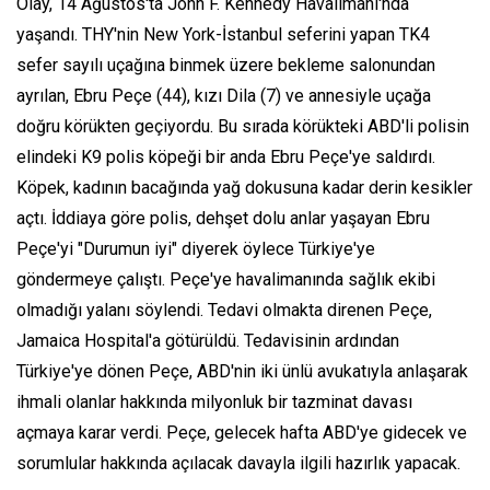
Olay, 14 Ağustos'ta John F. Kennedy Havalimanı'nda
yaşandı. THY'nin New York-İstanbul seferini yapan TK4
sefer sayılı uçağına binmek üzere bekleme salonundan
ayrılan, Ebru Peçe (44), kızı Dila (7) ve annesiyle uçağa
doğru körükten geçiyordu. Bu sırada körükteki ABD'li polisin
elindeki K9 polis köpeği bir anda Ebru Peçe'ye saldırdı.
Köpek, kadının bacağında yağ dokusuna kadar derin kesikler
açtı. İddiaya göre polis, dehşet dolu anlar yaşayan Ebru
Peçe'yi "Durumun iyi" diyerek öylece Türkiye'ye
göndermeye çalıştı. Peçe'ye havalimanında sağlık ekibi
olmadığı yalanı söylendi. Tedavi olmakta direnen Peçe,
Jamaica Hospital'a götürüldü. Tedavisinin ardından
Türkiye'ye dönen Peçe, ABD'nin iki ünlü avukatıyla anlaşarak
ihmali olanlar hakkında milyonluk bir tazminat davası
açmaya karar verdi. Peçe, gelecek hafta ABD'ye gidecek ve
sorumlular hakkında açılacak davayla ilgili hazırlık yapacak.