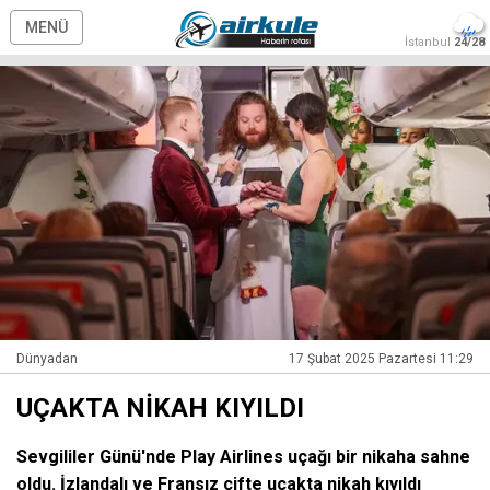
MENÜ
İstanbul
24/28
Dünyadan
17 Şubat 2025 Pazartesi 11:29
UÇAKTA NİKAH KIYILDI
Sevgililer Günü'nde Play Airlines uçağı bir nikaha sahne
oldu. İzlandalı ve Fransız çifte uçakta nikah kıyıldı